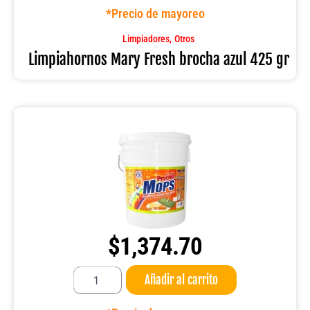
brocha
*Precio de mayoreo
azul
425
,
Limpiadores
Otros
gr
Limpiahornos Mary Fresh brocha azul 425 gr
cantidad
$
1,374.70
Tratamiento
Añadir al carrito
líquido
Prodeli
para