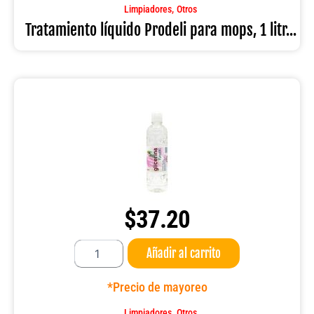
1
,
Limpiadores
Otros
litros
Tratamiento líquido Prodeli para mops, 1 litr...
cantidad
$
37.20
Glicerina
Añadir al carrito
Natural
de
500
*Precio de mayoreo
ml
La
,
Limpiadores
Otros