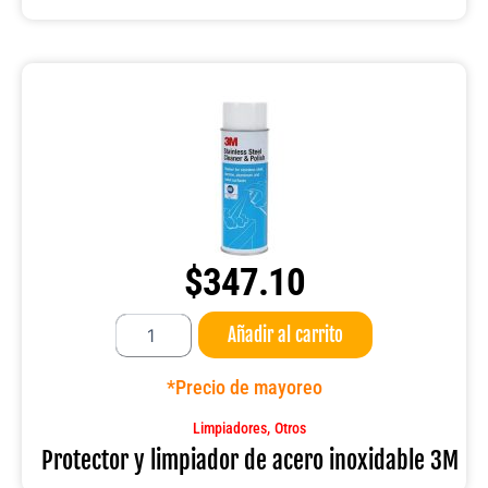
$
347.10
Protector
Añadir al carrito
y
limpiador
de
*Precio de mayoreo
acero
inoxidable
,
Limpiadores
Otros
3M
Protector y limpiador de acero inoxidable 3M
cantidad