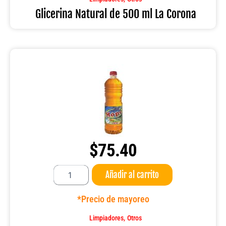
Corona
Glicerina Natural de 500 ml La Corona
cantidad
$
75.40
Líquido
Añadir al carrito
para
mops
Ardeli
*Precio de mayoreo
1
lt
,
Limpiadores
Otros