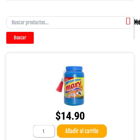
Mostran
Buscar
$
14.90
Limpiahornos
Añadir al carrito
Mary
Fresh