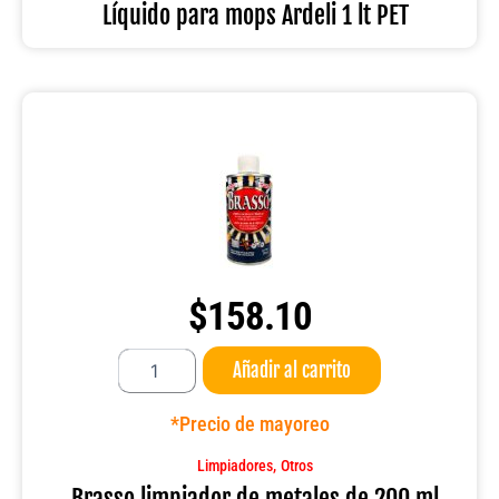
PET
Líquido para mops Ardeli 1 lt PET
cantidad
$
158.10
Brasso
Añadir al carrito
limpiador
de
metales
*Precio de mayoreo
de
200
,
Limpiadores
Otros
ml
Brasso limpiador de metales de 200 ml