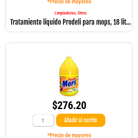
*Precio de mayoreo
mops,
18
,
Limpiadores
Otros
litros
Tratamiento líquido Prodeli para mops, 18 lit...
cantidad
$
276.20
Tratamiento
Añadir al carrito
líquido
Prodeli
para
*Precio de mayoreo