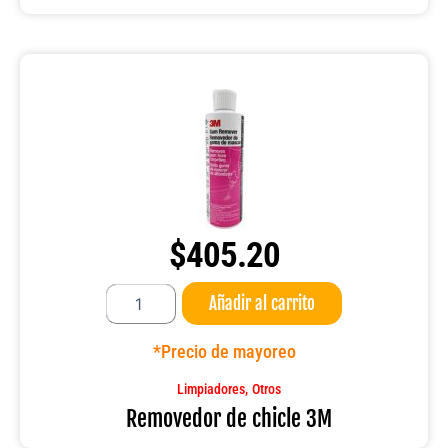
$
405.20
Removedor
Añadir al carrito
de
chicle
3M
*Precio de mayoreo
cantidad
,
Limpiadores
Otros
Removedor de chicle 3M