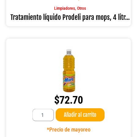
mops,
4
,
Limpiadores
Otros
litros
Tratamiento líquido Prodeli para mops, 4 litr...
cantidad
$
72.70
Tratamiento
Añadir al carrito
líquido
Prodeli
para
*Precio de mayoreo
mops,