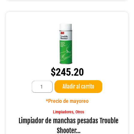
$
245.20
Limpiador
Añadir al carrito
de
manchas
pesadas
*Precio de mayoreo
Trouble
Shooter
,
Limpiadores
Otros
3M
Limpiador de manchas pesadas Trouble
cantidad
Shooter...