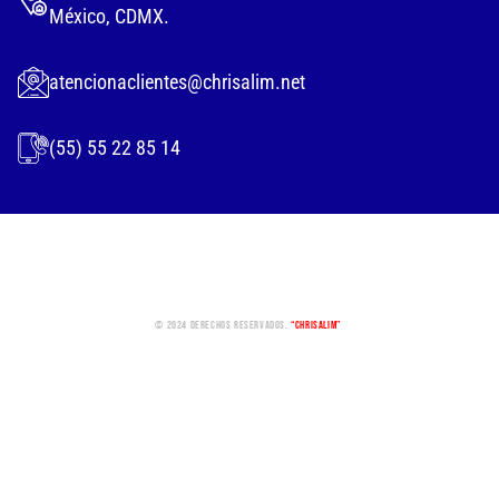
México, CDMX.
atencionaclientes@chrisalim.net
(55) 55 22 85 14
© 2024 Derechos Reservados.
“Chrisalim”