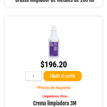
cantidad
$
196.20
Crema
Añadir al carrito
limpiadora
3M
cantidad
*Precio de mayoreo
,
Limpiadores
Otros
Crema limpiadora 3M