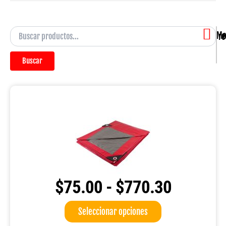
Mostra
Buscar
$
75.00
-
$
770.30
Rango
Este
Seleccionar opciones
de
producto