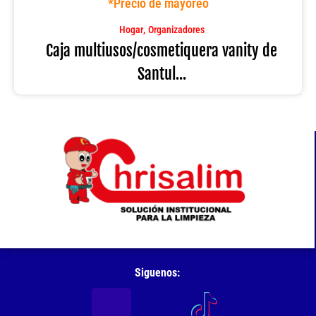
*Precio de mayoreo
Santul
(6401)
,
Hogar
Organizadores
cantidad
Caja multiusos/cosmetiquera vanity de
Santul...
Siguenos: