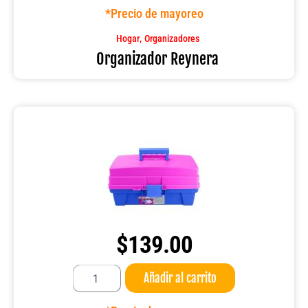
*Precio de mayoreo
,
Hogar
Organizadores
Organizador Reynera
$
139.00
Caja
Añadir al carrito
multiusos/cosmetiquera
vanity
de