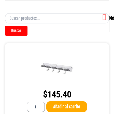
Mostra
Buscar
$
145.40
Organizador
Añadir al carrito
Reynera
cantidad