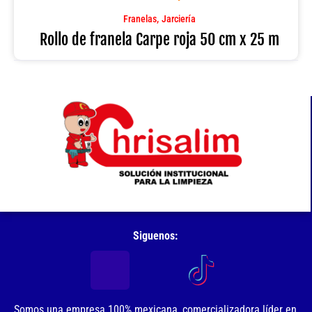
roja
50
,
Franelas
Jarciería
cm
Rollo de franela Carpe roja 50 cm x 25 m
x
25
m
cantidad
Siguenos:
Somos una empresa 100% mexicana, comercializadora líder en