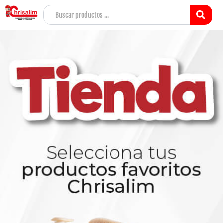
Ir
Search
al
...
contenido