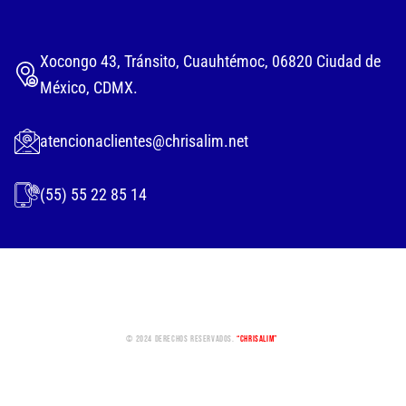
Xocongo 43, Tránsito, Cuauhtémoc, 06820 Ciudad de
México, CDMX.
atencionaclientes@chrisalim.net
(55) 55 22 85 14
© 2024 Derechos Reservados.
“Chrisalim”