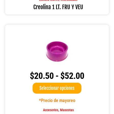
cantidad
Creolina 1 LT. FRU Y VEU
$
20.50
-
$
52.00
Rango
Este
Seleccionar opciones
de
producto
tiene
*Precio de mayoreo
precios:
múltiples
,
Accesorios
Mascotas
variantes.