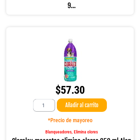
9...
Alen
cantidad
$
57.30
Cloralex
Añadir al carrito
mascotas
elimina
olores
*Precio de mayoreo
950
ml
,
Blanqueadores
Elimina olores
Alen