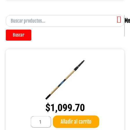
Mostra
Buscar
$
1,099.70
Extensión
Añadir al carrito
Reach
240