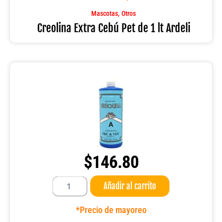
de
1
,
Mascotas
Otros
lt
Creolina Extra Cebú Pet de 1 lt Ardeli
Ardeli
cantidad
$
146.80
Fruolina
Añadir al carrito
tipo
A
de
*Precio de mayoreo
975