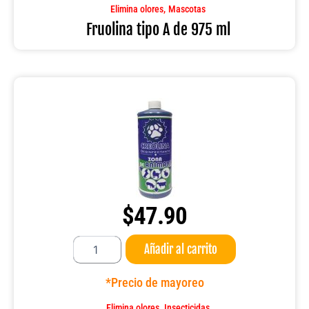
ml
,
Elimina olores
Mascotas
cantidad
Fruolina tipo A de 975 ml
$
47.90
Creolina
Añadir al carrito
1
LT.
FRU
*Precio de mayoreo
Y
VEU
,
Elimina olores
Insecticidas