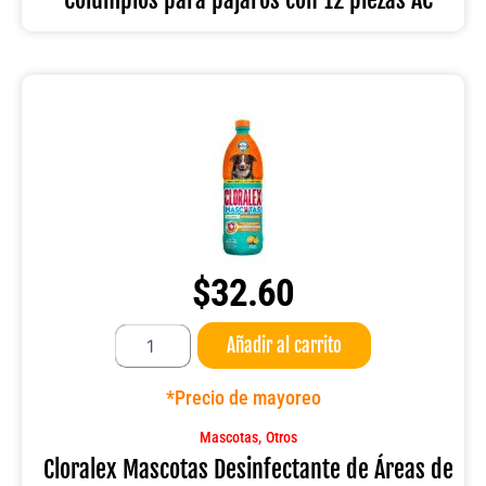
cantidad
$
32.60
Cloralex
Añadir al carrito
Mascotas
Desinfectante
de
*Precio de mayoreo
Áreas
de
,
Mascotas
Otros
950
Cloralex Mascotas Desinfectante de Áreas de
ml