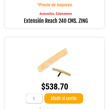
CMS.
*Precio de mayoreo
ZING
cantidad
,
Accesorios
Extensiones
Extensión Reach 240 CMS. ZING
$
538.70
Cepillo
Añadir al carrito
Golden
45
CMS.