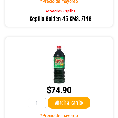
*Precio de mayoreo
ZING
cantidad
,
Accesorios
Cepillos
Cepillo Golden 45 CMS. ZING
$
74.90
Creolina
Añadir al carrito
Extra
Cebú
Pet
*Precio de mayoreo