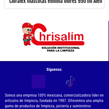
Cloralex mascotas elimina olores 950 ml Alen
cantidad
Siguenos:
Somos una empresa 100% mexicana, comercializadora líder en
artículos de limpieza, fundada en 1987. Ofrecemos una amplia
gama de productos de limpieza, jarciería y suministros