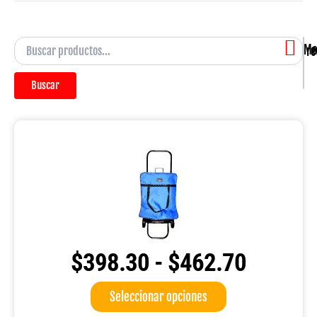
Mostra
Buscar
$
398.30
-
$
462.70
Rango
Este
Seleccionar opciones
de
producto