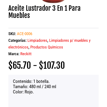
Aceite Lustrador 3 En 1 Para
Muebles
SKU:
ACE-0006
Categorías:
Limpiadores
,
Limpiadores p/ muebles y
electrónicos
,
Productos Químicos
Marca:
Reckitt
Rango
$
65.70
-
$
107.30
de
precios:
Contenido: 1 botella.
desde
Tamaño: 480 ml / 240 ml
$65.70
Color: Rojo.
hasta