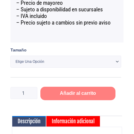
$107.30
– Precio de mayoreo
– Sujeto a disponibilidad en sucursales
– IVA incluido
– Precio sujeto a cambios sin previo aviso
Aceite
Tamaño
lustrador
3
en
1
para
muebles
cantidad
Añadir al carrito
Descripción
Información adicional