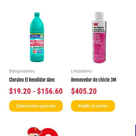
Rango
Este
producto
de
tiene
precios:
múltiples
desde
variantes.
$19.20
Las
opciones
hasta
se
$156.60
Blanqueadores
Limpiadores
pueden
Cloralex El Rendidor Alen
Removedor de chicle 3M
elegir
$
19.20
-
$
156.60
$
405.20
en
la
Seleccionar opciones
Añadir al carrito
página
de
producto