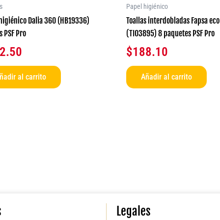
s
Papel higiénico
higiénico Dalia 360 (HB19336)
Toallas interdobladas Fapsa eco
os PSF Pro
(TI03895) 8 paquetes PSF Pro
2.50
$
188.10
ñadir al carrito
Añadir al carrito
s
Legales