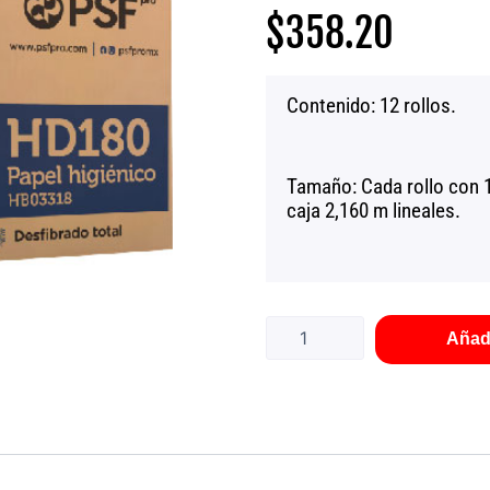
$
358.20
Contenido: 12 rollos.
Tamaño: Cada rollo con 1
caja 2,160 m lineales.
Papel
higiénico
Fapsa
Añadi
HB03318
12
rollos
PSF
Pro
cantidad