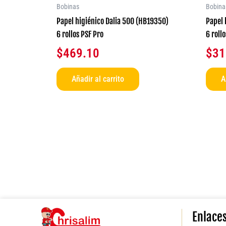
Bobinas
Bobina
Papel higiénico Dalia 500 (HB19350)
Papel 
6 rollos PSF Pro
6 roll
$
469.10
$
31
Añadir al carrito
A
Enlace