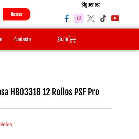
Siguenos:
Buscar
Cart
ón
Contacto
$
0.00
psa HB03318 12 Rollos PSF Pro
iénico