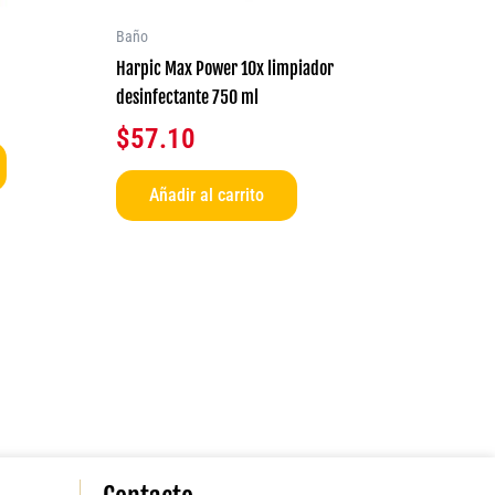
pueden
elegir
Baño
en
Harpic Max Power 10x limpiador
la
desinfectante 750 ml
página
$
57.10
de
producto
Añadir al carrito