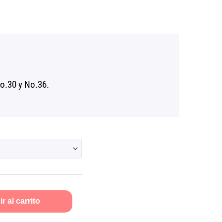
Rango
0
de
precios:
desde
$8.10
hasta
o.30 y No.36.
$16.50
r al carrito