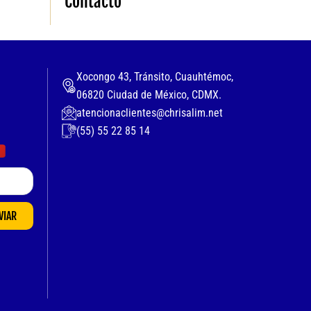
Contacto
Xocongo 43, Tránsito, Cuauhtémoc,
06820 Ciudad de México, CDMX.
atencionaclientes@chrisalim.net
(55) 55 22 85 14
VIAR