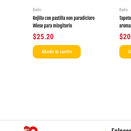
Baño
Baño
Rejilla con pastilla non paradicloro
Tapete
Wiese para mingitorio
aroma
$
25.20
$
20
Añadir al carrito
S