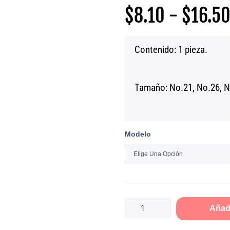
$
8.10
-
$
16.5
Contenido: 1 pieza.
Tamaño: No.21, No.26, N
Cuchara
Modelo
de
servicio
Imperial
cantidad
Añadi