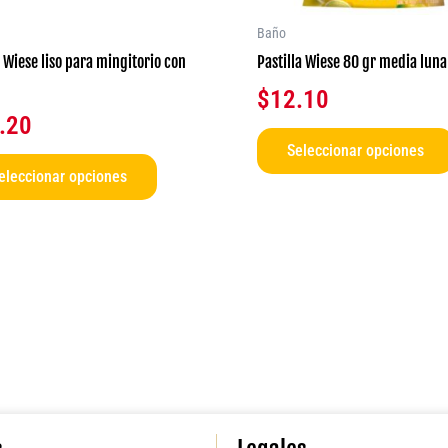
pueden
elegir
Baño
en
 Wiese liso para mingitorio con
Pastilla Wiese 80 gr media luna
la
$
12.10
página
.20
de
Seleccionar opciones
producto
eleccionar opciones