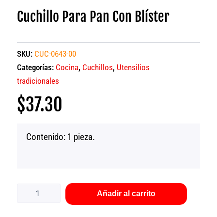
Cuchillo Para Pan Con Blíster
SKU:
CUC-0643-00
Categorías:
Cocina
,
Cuchillos
,
Utensilios
tradicionales
$
37.30
Contenido: 1 pieza.
Cuchillo
para
pan
Añadir al carrito
con
blíster