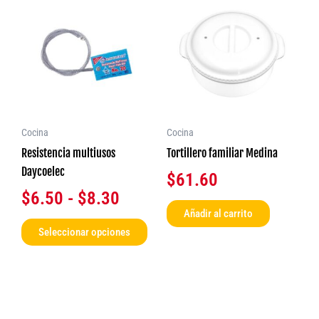
producto
de
tiene
precios:
múltiples
desde
variantes.
$6.50
Las
opciones
hasta
se
$8.30
Cocina
Cocina
pueden
Resistencia multiusos
Tortillero familiar Medina
elegir
Daycoelec
$
61.60
en
$
6.50
-
$
8.30
la
Añadir al carrito
página
Seleccionar opciones
de
producto