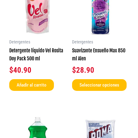
múlti
varia
Las
opcio
se
Detergentes
Detergentes
pued
Detergente líquido Vel Rosita
Suavizante Ensueño Max 850
elegir
Doy Pack 500 ml
ml Alen
en
$
40.90
$
28.90
la
págin
Añadir al carrito
Seleccionar opciones
de
produ
Rango
Este
producto
de
tiene
precios: