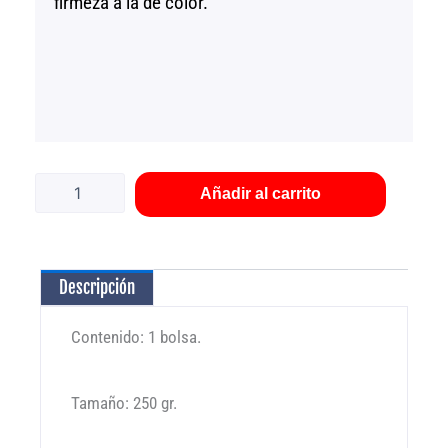
firmeza a la de color.
Detergente
en
polvo
Añadir al carrito
Foca
de
250
gr
Descripción
cantidad
Contenido: 1 bolsa.
Tamaño: 250 gr.