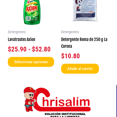
múltiples
desde
variantes.
$25.90
Las
opciones
hasta
se
$52.80
Detergentes
Detergentes
pueden
Lavatrastes Axion
Detergente Roma de 250 g La
elegir
Corona
$
25.90
-
$
52.80
en
$
10.80
la
Seleccionar opciones
página
Añadir al carrito
de
producto