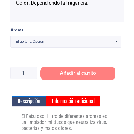
Color: Dependiendo la fragancia.
Fabuloso
Aroma
1
litro
cantidad
Añadir al carrito
Descripción
Información adicional
El Fabuloso 1 litro de diferentes aromas es
un limpiador miltiusos que neutraliza virus,
bacterias y malos olores.