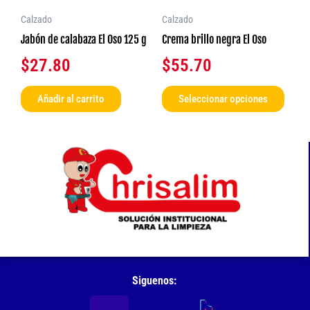
se
Calzado
Calzado
pued
Jabón de calabaza El Oso 125 g
Crema brillo negra El Oso
elegir
$
27.80
$
55.70
en
la
Añadir al carrito
Seleccionar opciones
págin
de
produ
Siguenos: