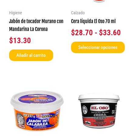
opcio
hast
se
$33.
Higiene
Calzado
pued
Jabón de tocador Murano con
Cera líquida El Oso 70 ml
elegir
Mandarina La Corona
$
28.70
-
$
33.60
en
$
13.30
la
Seleccionar opciones
págin
Añadir al carrito
de
produ
Este
produ
tiene
múlti
varia
Las
opcio