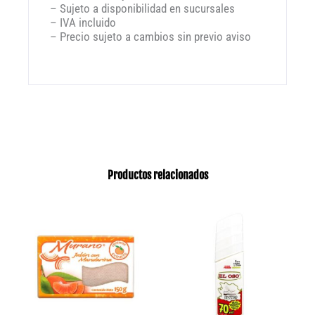
– Sujeto a disponibilidad en sucursales
– IVA incluido
– Precio sujeto a cambios sin previo aviso
Productos relacionados
Rang
Este
produ
de
tiene
preci
múlti
desd
varia
$28.
Las