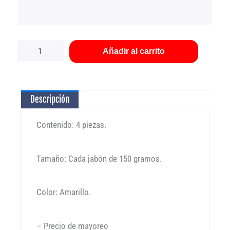
Jabón
de
tocador
Añadir al carrito
Lirio
Avena
y
Miel
Descripción
4
piezas
cantidad
Contenido: 4 piezas.
Tamaño: Cada jabón de 150 gramos.
Color: Amarillo.
– Precio de mayoreo