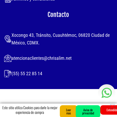
Contacto
Xocongo 43, Tránsito, Cuauhtémoc, 06820 Ciudad de
México, CDMX.
atencionaclientes@chrisalim.net
(55) 55 22 85 14
Este sitio utiliza Cookies para darle la mejor
MENU
Leer
Aviso de
0
Entendid
Cart
experiencia de compra
mas
privacidad
© 2024 Derechos Reservados.
“Chrisalim”