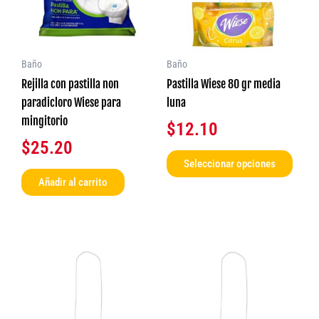
varia
Las
opcio
se
Baño
Baño
pued
Rejilla con pastilla non
Pastilla Wiese 80 gr media
elegir
paradicloro Wiese para
luna
en
mingitorio
$
12.10
la
$
25.20
págin
Seleccionar opciones
de
Añadir al carrito
produ
Este
Este
producto
produ
tiene
tiene
múltiples
múlti