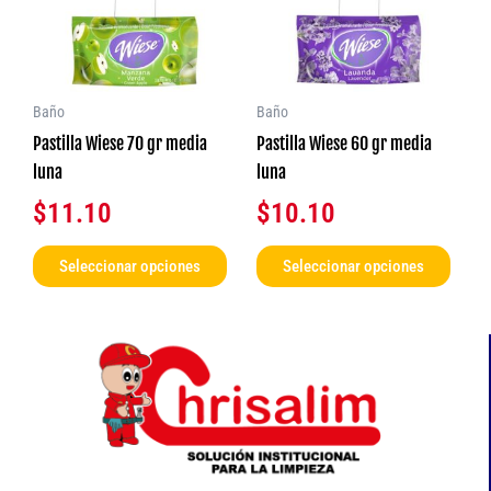
variantes.
varia
Las
Las
opciones
opcio
se
se
Baño
Baño
pueden
pued
Pastilla Wiese 70 gr media
Pastilla Wiese 60 gr media
elegir
elegir
luna
luna
en
en
$
11.10
$
10.10
la
la
página
págin
Seleccionar opciones
Seleccionar opciones
de
de
producto
produ