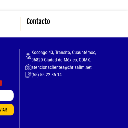
Contacto
Xocongo 43, Tránsito, Cuauhtémoc,
06820 Ciudad de México, CDMX.
atencionaclientes@chrisalim.net
(55) 55 22 85 14
VIAR