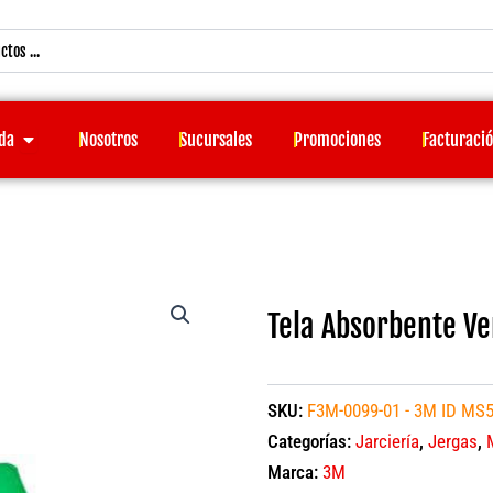
Open Tienda
da
Nosotros
Sucursales
Promociones
Facturaci
Tela Absorbente V
SKU:
F3M-0099-01 - 3M ID MS
Categorías:
Jarciería
,
Jergas
,
Marca:
3M