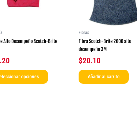
opciones
se
pueden
elegir
ía
Fibras
en
e Alto Desempeño Scotch-Brite
Fibra Scotch-Brite 2000 alto
la
desempeño 3M
página
.20
$
20.10
de
producto
eleccionar opciones
Añadir al carrito