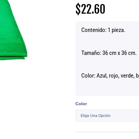
$
22.60
Contenido: 1 pieza.
Tamaño: 36 cm x 36 cm.
Color: Azul, rojo, verde, 
Tela
Color
Absorbente
Verde
3M
cantidad