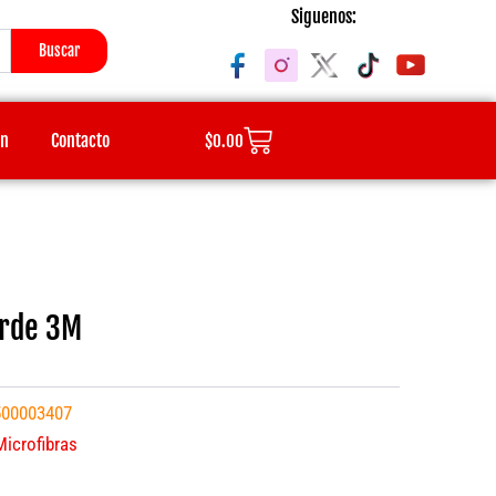
Siguenos:
Buscar
Cart
ón
Contacto
$
0.00
erde 3M
500003407
Microfibras