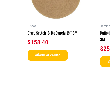
Discos
Jarcier
Disco Scotch-Brite Canela 19’’ 3M
Paño d
3M
$
158.40
$
25
Añadir al carrito
S