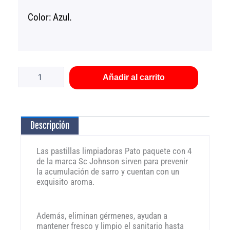
Color: Azul.
Pastillas
limpiadoras
Pato
Añadir al carrito
paquete
con
4
SCJ
Descripción
cantidad
Las pastillas limpiadoras Pato paquete con 4
de la marca Sc Johnson sirven para prevenir
la acumulación de sarro y cuentan con un
exquisito aroma.
Además, eliminan gérmenes, ayudan a
mantener fresco y limpio el sanitario hasta