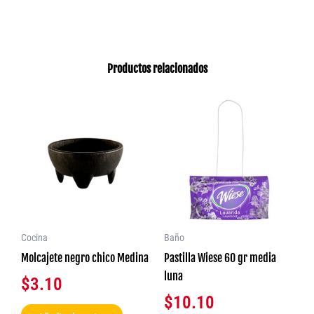
Productos relacionados
Este
produ
tiene
múlti
varia
Las
opcio
se
Cocina
Baño
pued
Molcajete negro chico Medina
Pastilla Wiese 60 gr media
elegir
luna
$
3.10
en
$
10.10
la