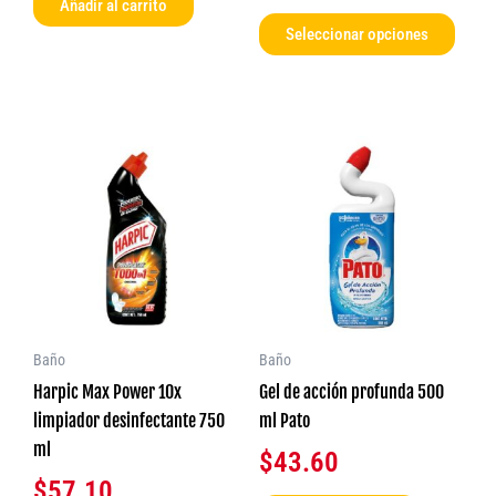
Añadir al carrito
págin
Seleccionar opciones
de
produ
Baño
Baño
Harpic Max Power 10x
Gel de acción profunda 500
limpiador desinfectante 750
ml Pato
ml
$
43.60
$
57.10