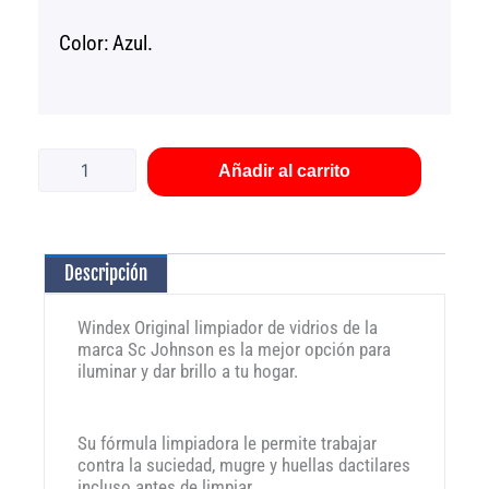
Color: Azul.
Windex
Original
limpiador
Añadir al carrito
de
vidrios
640
ml
Descripción
SCJ
cantidad
Windex Original limpiador de vidrios de la
marca Sc Johnson es la mejor opción para
iluminar y dar brillo a tu hogar.
Su fórmula limpiadora le permite trabajar
contra la suciedad, mugre y huellas dactilares
incluso antes de limpiar.