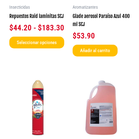
se
$183.30
Insecticidas
Aromatizantes
pueden
Repuestos Raid laminitas SCJ
Glade aerosol Paraíso Azul 400
elegir
ml SCJ
$
44.20
-
$
183.30
en
$
53.90
la
Seleccionar opciones
página
Añadir al carrito
de
producto