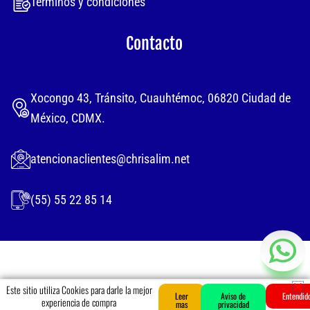
Términos y condiciones
Contacto
Xocongo 43, Tránsito, Cuauhtémoc, 06820 Ciudad de
México, CDMX.
atencionaclientes@chrisalim.net
(55) 55 22 85 14
Este sitio utiliza Cookies para darle la mejor
MENU
Leer
Aviso de
0
Entendid
Cart
experiencia de compra
mas
privacidad