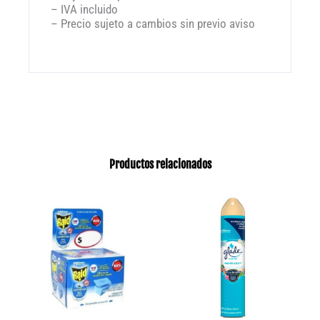
– IVA incluido
– Precio sujeto a cambios sin previo aviso
Productos relacionados
Rango
Este
producto
de
tiene
precios:
múltiples
desde
variantes.
$44.20
Las
opciones
hasta