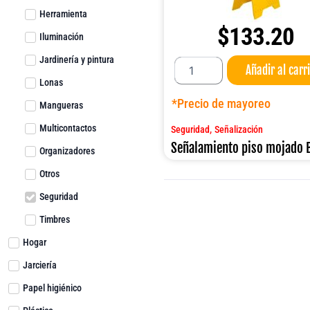
Herramienta
$
133.20
Iluminación
Señalamiento
Jardinería y pintura
Añadir al carr
piso
Lonas
mojado
B-
*Precio de mayoreo
Mangueras
132
cantidad
Multicontactos
,
Seguridad
Señalización
Señalamiento piso mojado 
Organizadores
Otros
Seguridad
Timbres
Hogar
Jarciería
Papel higiénico