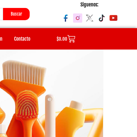
Siguenos:
Buscar
Cart
ón
Contacto
$
0.00