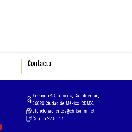
Contacto
Xocongo 43, Tránsito, Cuauhtémoc,
06820 Ciudad de México, CDMX.
atencionaclientes@chrisalim.net
(55) 55 22 85 14