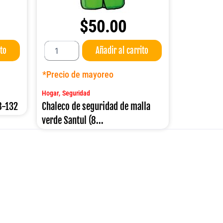
$
50.00
Chaleco
ito
Añadir al carrito
de
seguridad
de
*Precio de mayoreo
malla
verde
,
Hogar
Seguridad
Santul
B-132
Chaleco de seguridad de malla
(8947)
verde Santul (8...
cantidad