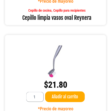
*Precio de mayoreo
Reynera
cantidad
,
Cepillo de cocina
Cepillo para recipientes
Cepillo limpia vasos oval Reynera
$
21.80
Cepillo
Añadir al carrito
de
cocina
Reynera
*Precio de mayoreo