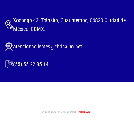
Xocongo 43, Tránsito, Cuauhtémoc, 06820 Ciudad de
México, CDMX.
atencionaclientes@chrisalim.net
(55) 55 22 85 14
© 2024 Derechos Reservados.
“Chrisalim”