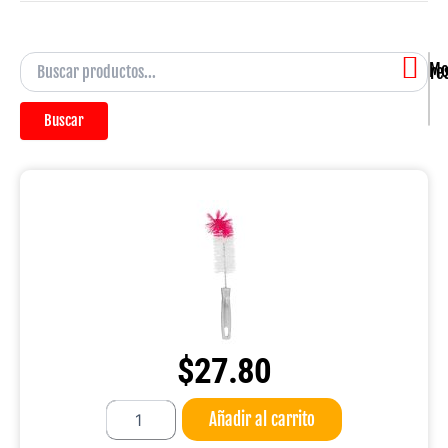
Mostra
Buscar
$
27.80
Cepillo
Añadir al carrito
para
recipientes