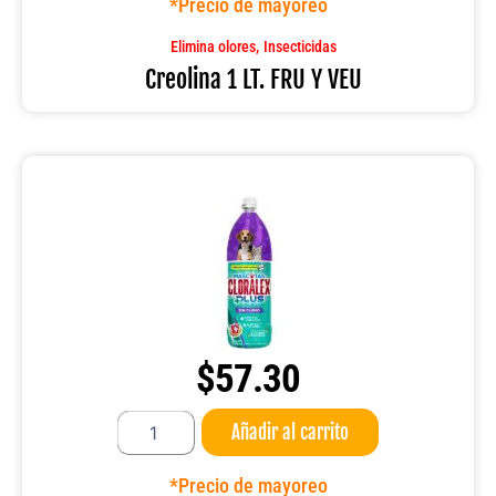
*Precio de mayoreo
Y
VEU
,
Elimina olores
Insecticidas
cantidad
Creolina 1 LT. FRU Y VEU
$
57.30
Cloralex
Añadir al carrito
mascotas
elimina
olores
*Precio de mayoreo