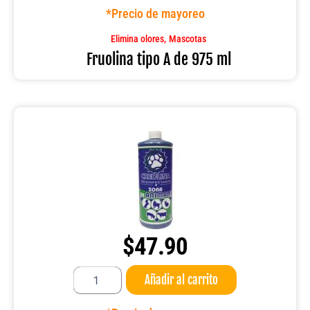
de
*Precio de mayoreo
975
ml
,
Elimina olores
Mascotas
cantidad
Fruolina tipo A de 975 ml
$
47.90
Creolina
Añadir al carrito
1
LT.
FRU