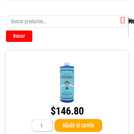
Mostra
Buscar
$
146.80
Fruolina
Añadir al carrito
tipo
A