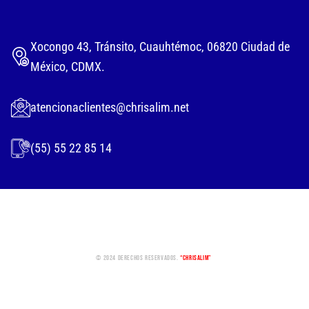
Xocongo 43, Tránsito, Cuauhtémoc, 06820 Ciudad de
México, CDMX.
atencionaclientes@chrisalim.net
(55) 55 22 85 14
© 2024 Derechos Reservados.
“Chrisalim”