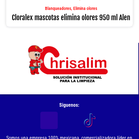
950
ml
,
Blanqueadores
Elimina olores
Alen
Cloralex mascotas elimina olores 950 ml Alen
cantidad
Siguenos:
Somos una empresa 100% mexicana, comercializadora líder en