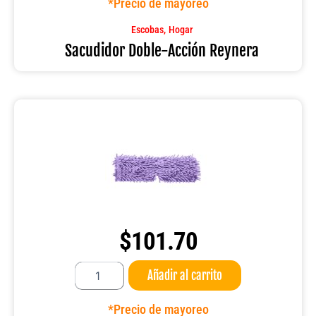
*Precio de mayoreo
cantidad
,
Escobas
Hogar
Sacudidor Doble-Acción Reynera
$
101.70
Repuesto
Añadir al carrito
Doble-
Acción
Reynera
*Precio de mayoreo