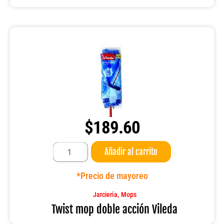
$
189.60
Twist
Añadir al carrito
mop
doble
acción
*Precio de mayoreo
Vileda
cantidad
,
Jarciería
Mops
Twist mop doble acción Vileda