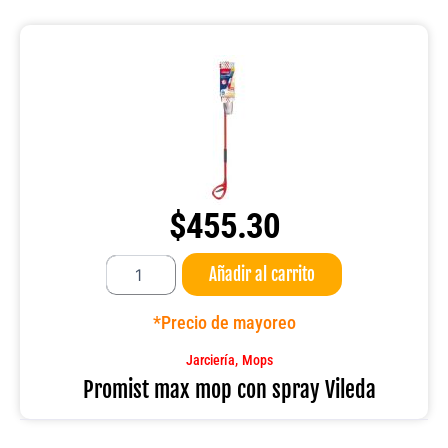
$
455.30
Promist
Añadir al carrito
max
mop
con
*Precio de mayoreo
spray
Vileda
,
Jarciería
Mops
cantidad
Promist max mop con spray Vileda