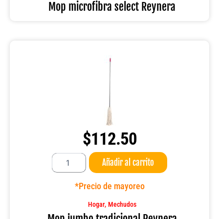
Mop microfibra select Reynera
$
112.50
Mop
Añadir al carrito
jumbo
tradicional
Reynera
*Precio de mayoreo
cantidad
,
Hogar
Mechudos
Mop jumbo tradicional Reynera