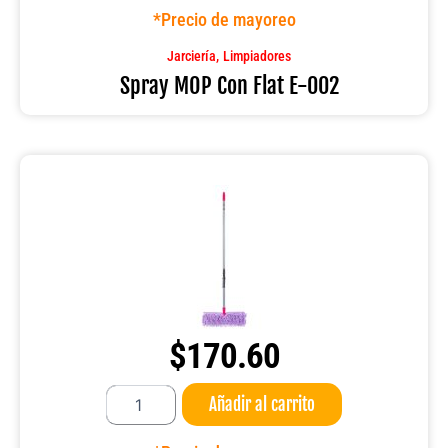
Flat
*Precio de mayoreo
E-
002
,
Jarciería
Limpiadores
cantidad
Spray MOP Con Flat E-002
$
170.60
Sacudidor
Añadir al carrito
Doble-
Acción
Reynera