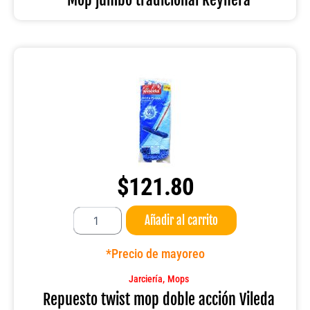
$
121.80
Repuesto
Añadir al carrito
twist
mop
doble
*Precio de mayoreo
acción
Vileda
,
Jarciería
Mops
cantidad
Repuesto twist mop doble acción Vileda