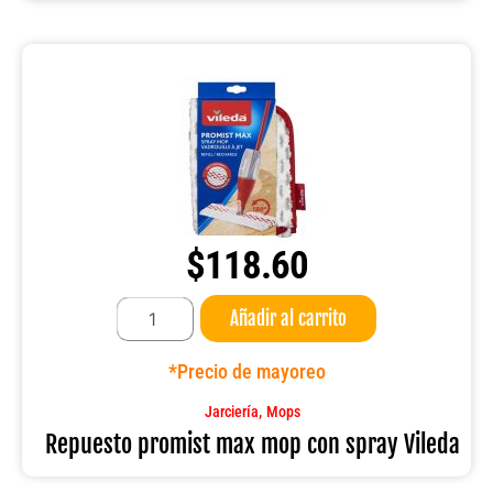
$
118.60
Repuesto
Añadir al carrito
promist
max
mop
*Precio de mayoreo
con
spray
,
Jarciería
Mops
Vileda
Repuesto promist max mop con spray Vileda
cantidad