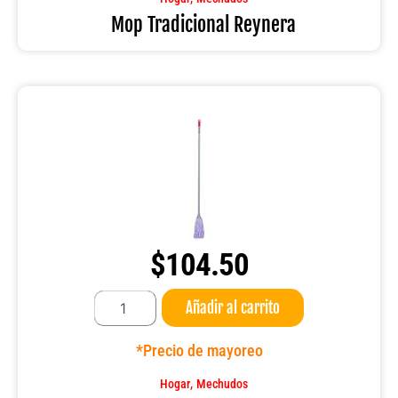
Mop Tradicional Reynera
$
104.50
Mop
Añadir al carrito
microfibra
select
Reynera
*Precio de mayoreo
cantidad
,
Hogar
Mechudos