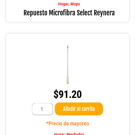
,
Hogar
Mops
Repuesto Microfibra Select Reynera
$
91.20
Mop
Añadir al carrito
Tradicional
Reynera
cantidad
*Precio de mayoreo
,
Hogar
Mechudos