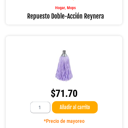
cantidad
,
Hogar
Mops
Repuesto Doble-Acción Reynera
$
71.70
Repuesto
Añadir al carrito
Microfibra
Select
Reynera
*Precio de mayoreo
cantidad