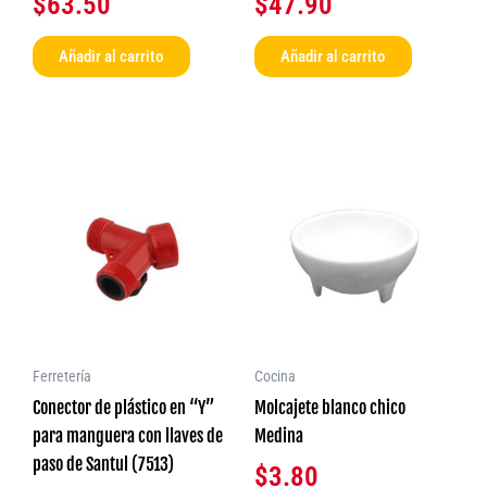
$
63.50
$
47.90
Añadir al carrito
Añadir al carrito
Ferretería
Cocina
Conector de plástico en “Y”
Molcajete blanco chico
para manguera con llaves de
Medina
paso de Santul (7513)
$
3.80