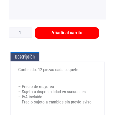
Columpios
para
pájaros
Añadir al carrito
con
12
piezas
AC
Descripción
cantidad
Contenido: 12 piezas cada paquete.
– Precio de mayoreo
– Sujeto a disponibilidad en sucursales
– IVA incluido
– Precio sujeto a cambios sin previo aviso