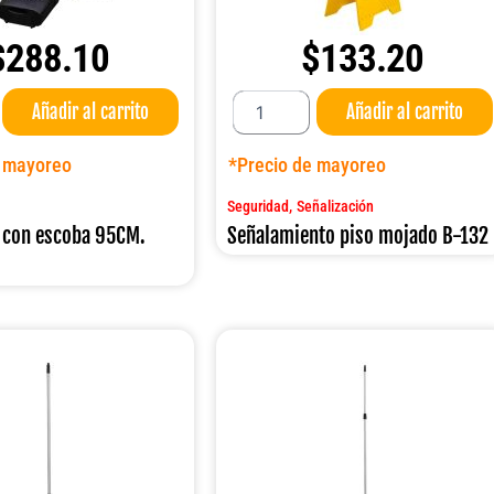
$
288.10
$
133.20
Señalamiento
Añadir al carrito
Añadir al carrito
piso
mojado
B-
e mayoreo
*Precio de mayoreo
132
cantidad
,
Seguridad
Señalización
 con escoba 95CM.
Señalamiento piso mojado B-132