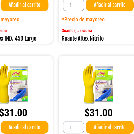
Añadir al carrito
Añadir al carrito
Altex
Nitrilo
cantidad
e mayoreo
*Precio de mayoreo
,
iería
Guantes
Jarciería
ex IND. 450 Largo
Guante Altex Nitrilo
$
31.00
$
31.00
Guante
Añadir al carrito
Añadir al carrito
Altex
PREMIUM