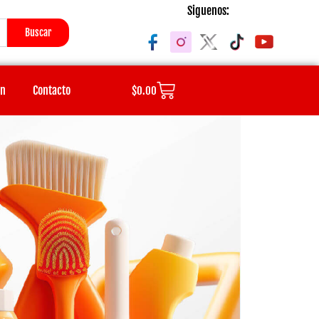
Siguenos:
Buscar
Cart
ón
Contacto
$
0.00