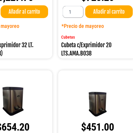
Cubeta
Añadir al carrito
Añadir al carrito
c/Exprimidor
20
LTS.AMA.B038
e mayoreo
*Precio de mayoreo
cantidad
Cubetas
xprimidor 32 LT.
Cubeta c/Exprimidor 20
8)
LTS.AMA.B038
$
654.20
$
451.00