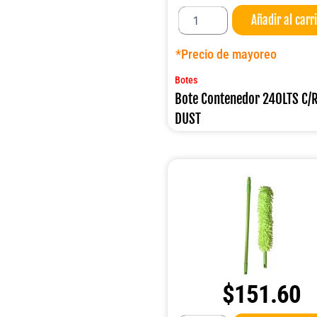
Bote
Añadir al carr
Contenedor
240LTS
C/RUEDAS
*Precio de mayoreo
DUST
cantidad
Botes
Bote Contenedor 240LTS C
DUST
$
151.60
Sacudidor