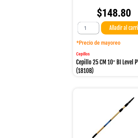
$
148.80
Cepillo
Añadir al carr
25
CM
10"
*Precio de mayoreo
BI
Level
Cepillos
PVC
Cepillo 25 CM 10″ BI Level 
(1810B)
(1810B)
cantidad