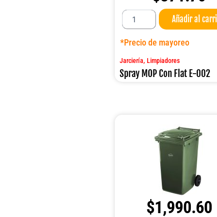
Spray
Añadir al carr
MOP
Con
Flat
*Precio de mayoreo
E-
002
,
Jarciería
Limpiadores
cantidad
Spray MOP Con Flat E-002
$
1,990.60