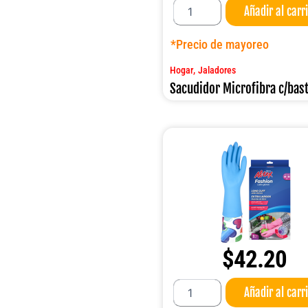
Añadir al carr
Microfibra
c/bastón
cantidad
*Precio de mayoreo
,
Hogar
Jaladores
Sacudidor Microfibra c/bas
$
42.20
Guante
Añadir al carr
Altex
Fashion