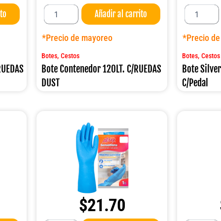
Bote
Bote
ito
Añadir al carrito
Contenedor
Silver
120LT.
Acero
C/RUEDAS
INOX.12LT.
*Precio de mayoreo
*Precio d
DUST
C/Pedal
cantidad
cantidad
,
,
Botes
Cestos
Botes
Cestos
/RUEDAS
Bote Contenedor 120LT. C/RUEDAS
Bote Silve
DUST
C/Pedal
$
21.70
Guante
Guante