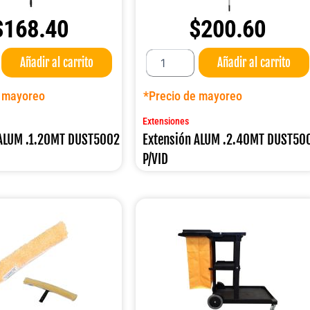
$
168.40
$
200.60
Extensión
Añadir al carrito
Añadir al carrito
ALUM
.2.40MT
DUST5003
e mayoreo
*Precio de mayoreo
P/VID
cantidad
Extensiones
 ALUM .1.20MT DUST5002
Extensión ALUM .2.40MT DUST50
P/VID