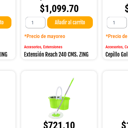
$
1,099.70
Extensión
Cepillo
ito
Añadir al carrito
Reach
Golden
240
45
CMS.
CMS.
*Precio de mayoreo
*Precio d
ZING
ZING
cantidad
cantidad
,
,
Accesorios
Extensiones
Accesorios
Ce
ZING
Extensión Reach 240 CMS. ZING
Cepillo Go
$
721.10
$