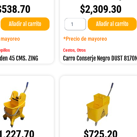
$
538.70
$
2,309.30
Carro
Añadir al carrito
Añadir al carrito
Conserje
Negro
DUST
e mayoreo
*Precio de mayoreo
8170N
cantidad
,
pillos
Cestos
Otros
lden 45 CMS. ZING
Carro Conserje Negro DUST 8170
1,227.70
$
725.20