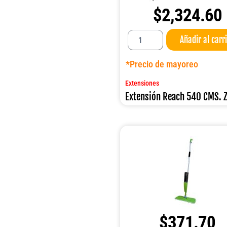
$
2,324.60
Extensión
Añadir al carr
Reach
540
CMS.
*Precio de mayoreo
ZING
cantidad
Extensiones
Extensión Reach 540 CMS. 
$
371.70