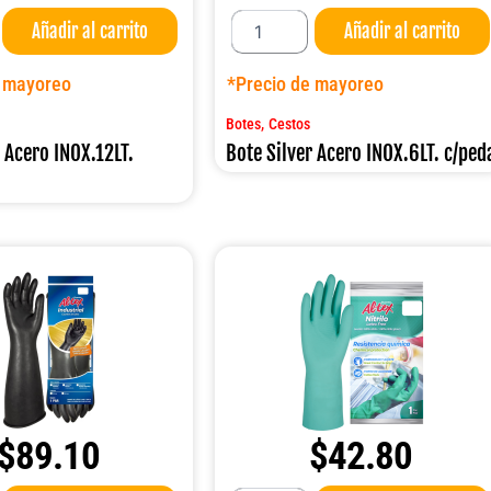
Bote
Añadir al carrito
Añadir al carrito
Silver
Acero
INOX.6LT.
e mayoreo
*Precio de mayoreo
c/pedal
cantidad
,
Botes
Cestos
r Acero INOX.12LT.
Bote Silver Acero INOX.6LT. c/ped
$
89.10
$
42.80
Guante