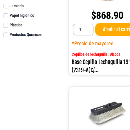
Jarciería
$
868.90
Papel higiénico
Base
Plástico
Añadir al carr
Cepillo
Productos Químicos
Lechuguilla
19"
*Precio de mayoreo
(2319-
A)C/TORRETA
,
Cepillos de lechuguilla
Discos
cantidad
Base Cepillo Lechuguilla 19
(2319-A)C/...