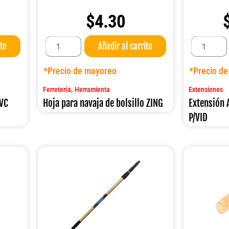
$
4.30
Hoja
Extensión
ito
Añadir al carrito
para
ALUM
navaja
.1.20MT
de
DUST5002
*Precio de mayoreo
*Precio d
bolsillo
P/VID
ZING
cantidad
,
Ferretería
Herramienta
Extensiones
cantidad
PVC
Hoja para navaja de bolsillo ZING
Extensión
P/VID