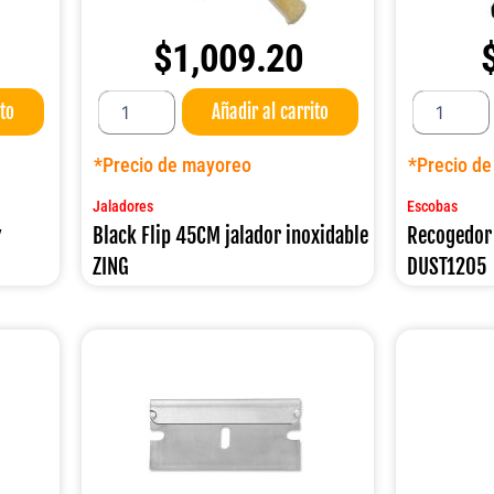
$
1,009.20
Black
Recogedor
ito
Añadir al carrito
Flip
con
45CM
escoba
jalador
95CM.
*Precio de mayoreo
*Precio d
inoxidable
DUST1205
ZING
cantidad
Jaladores
Escobas
cantidad
″
Black Flip 45CM jalador inoxidable
Recogedor
ZING
DUST1205