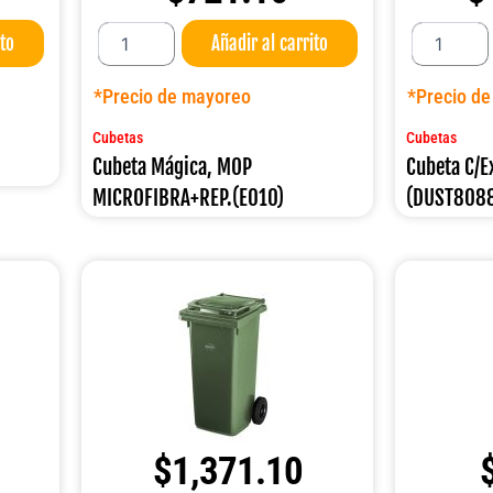
Cubeta
Cubeta
ito
Añadir al carrito
Mágica,
C/Exprimidor
MOP
32
MICROFIBRA+REP.
LT.
*Precio de mayoreo
*Precio d
(E010)
(DUST8088)
cantidad
cantidad
Cubetas
Cubetas
Cubeta Mágica, MOP
Cubeta C/E
MICROFIBRA+REP.(E010)
(DUST808
$
1,371.10