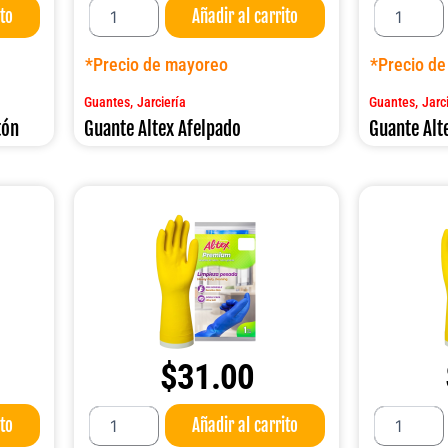
ito
Añadir al carrito
Altex
Altex
Afelpado
IND.
cantidad
450
*Precio de mayoreo
*Precio d
Largo
cantidad
,
,
Guantes
Jarciería
Guantes
Jarc
tón
Guante Altex Afelpado
Guante Alt
$
31.00
Guante
Guante
ito
Añadir al carrito
Altex
Altex
PREMIUM
PREMIUM