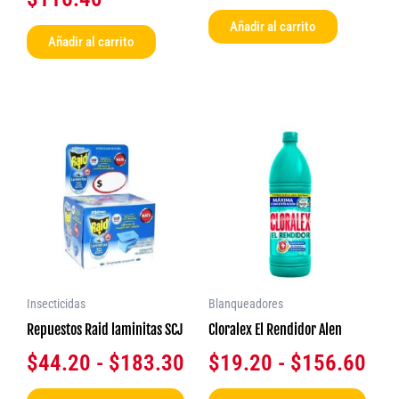
Añadir al carrito
Añadir al carrito
Rango
Ran
Este
Este
producto
produ
de
de
tiene
tiene
precios:
pre
múltiples
múlti
desde
des
variantes.
varia
$44.20
$19
Las
Las
opciones
opcio
hasta
has
se
se
$183.30
$15
Insecticidas
Blanqueadores
pueden
pued
Repuestos Raid laminitas SCJ
Cloralex El Rendidor Alen
elegir
elegir
$
44.20
-
$
183.30
$
19.20
-
$
156.60
en
en
la
la