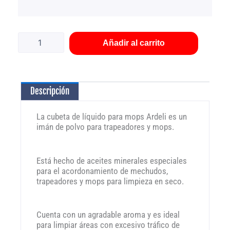
Cubeta
de
líquido
Añadir al carrito
para
mops
Ardeli
18
Descripción
lt
cantidad
La cubeta de líquido para mops Ardeli es un
imán de polvo para trapeadores y mops.
Está hecho de aceites minerales especiales
para el acordonamiento de mechudos,
trapeadores y mops para limpieza en seco.
Cuenta con un agradable aroma y es ideal
para limpiar áreas con excesivo tráfico de