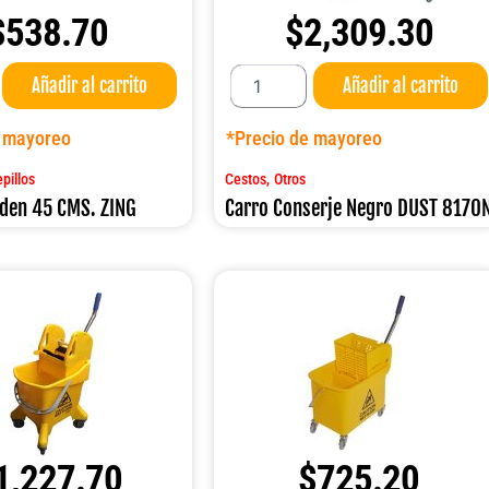
$
538.70
$
2,309.30
Carro
Añadir al carrito
Añadir al carrito
Conserje
Negro
DUST
e mayoreo
*Precio de mayoreo
8170N
cantidad
,
pillos
Cestos
Otros
lden 45 CMS. ZING
Carro Conserje Negro DUST 8170
1,227.70
$
725.20