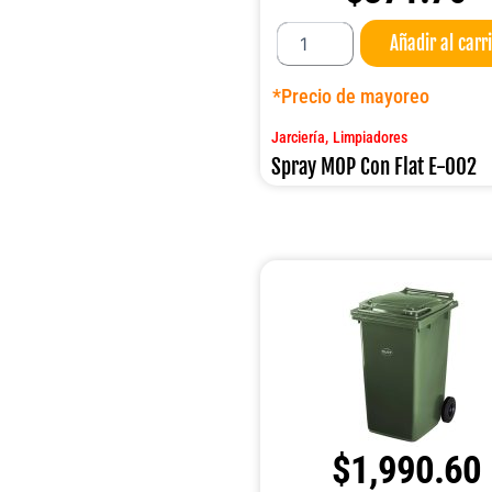
Spray
Añadir al carr
MOP
Con
Flat
*Precio de mayoreo
E-
002
,
Jarciería
Limpiadores
cantidad
Spray MOP Con Flat E-002
$
1,990.60