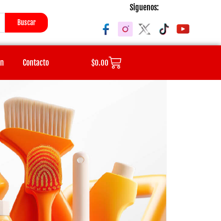
Siguenos:
Buscar
Cart
ón
Contacto
$
0.00