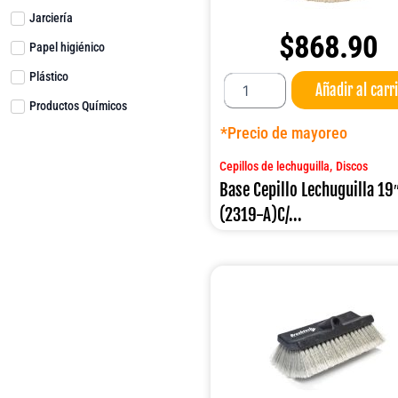
Jarciería
$
868.90
Papel higiénico
Base
Plástico
Añadir al carr
Cepillo
Productos Químicos
Lechuguilla
19"
*Precio de mayoreo
(2319-
A)C/TORRETA
,
Cepillos de lechuguilla
Discos
cantidad
Base Cepillo Lechuguilla 19
(2319-A)C/...