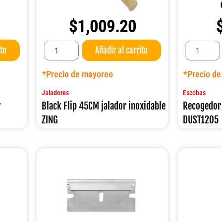
$
1,009.20
Black
Recogedor
ito
Añadir al carrito
Flip
con
45CM
escoba
jalador
95CM.
*Precio de mayoreo
*Precio d
inoxidable
DUST1205
ZING
cantidad
Jaladores
Escobas
cantidad
″
Black Flip 45CM jalador inoxidable
Recogedor
ZING
DUST1205