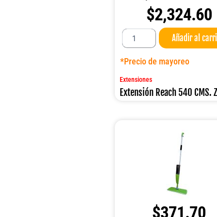
$
2,324.60
Extensión
Añadir al carr
Reach
540
CMS.
*Precio de mayoreo
ZING
cantidad
Extensiones
Extensión Reach 540 CMS. 
$
371.70