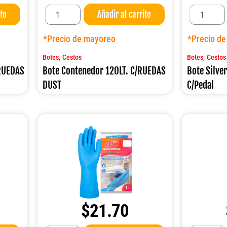
Bote
Bote
ito
Añadir al carrito
Contenedor
Silver
120LT.
Acero
C/RUEDAS
INOX.12LT.
*Precio de mayoreo
*Precio d
DUST
C/Pedal
cantidad
cantidad
,
,
Botes
Cestos
Botes
Cestos
/RUEDAS
Bote Contenedor 120LT. C/RUEDAS
Bote Silve
DUST
C/Pedal
$
21.70
Guante
Guante