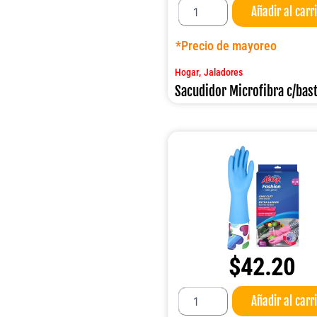
Añadir al carr
Microfibra
c/bastón
cantidad
*Precio de mayoreo
,
Hogar
Jaladores
Sacudidor Microfibra c/bas
$
42.20
Guante
Añadir al carr
Altex
Fashion