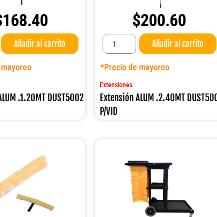
$
168.40
$
200.60
Extensión
Añadir al carrito
Añadir al carrito
ALUM
.2.40MT
DUST5003
e mayoreo
*Precio de mayoreo
P/VID
cantidad
Extensiones
 ALUM .1.20MT DUST5002
Extensión ALUM .2.40MT DUST50
P/VID