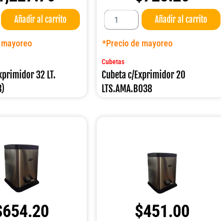
Cubeta
Añadir al carrito
Añadir al carrito
c/Exprimidor
20
LTS.AMA.B038
e mayoreo
*Precio de mayoreo
cantidad
Cubetas
xprimidor 32 LT.
Cubeta c/Exprimidor 20
8)
LTS.AMA.B038
$
654.20
$
451.00