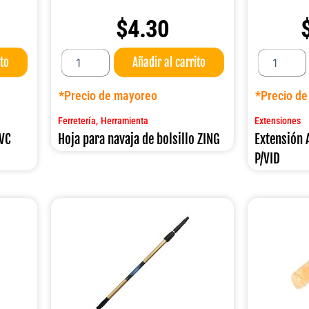
$
4.30
Hoja
Extensión
ito
Añadir al carrito
para
ALUM
navaja
.1.20MT
de
DUST5002
*Precio de mayoreo
*Precio d
bolsillo
P/VID
ZING
cantidad
,
Ferretería
Herramienta
Extensiones
cantidad
PVC
Hoja para navaja de bolsillo ZING
Extensión
P/VID