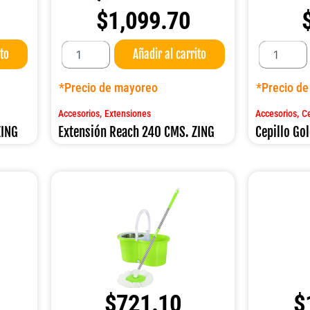
$
1,099.70
Extensión
Cepillo
ito
Añadir al carrito
Reach
Golden
240
45
CMS.
CMS.
*Precio de mayoreo
*Precio d
ZING
ZING
cantidad
cantidad
,
,
Accesorios
Extensiones
Accesorios
Ce
ZING
Extensión Reach 240 CMS. ZING
Cepillo Go
$
721.10
$