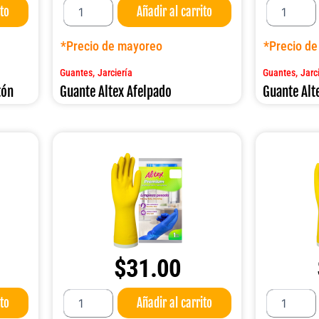
ito
Añadir al carrito
Altex
Altex
Afelpado
IND.
cantidad
450
*Precio de mayoreo
*Precio d
Largo
cantidad
,
,
Guantes
Jarciería
Guantes
Jarc
tón
Guante Altex Afelpado
Guante Alt
$
31.00
Guante
Guante
ito
Añadir al carrito
Altex
Altex
PREMIUM
PREMIUM