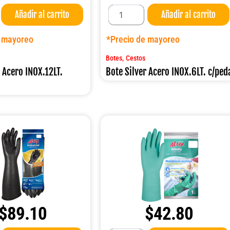
Bote
Añadir al carrito
Añadir al carrito
Silver
Acero
INOX.6LT.
e mayoreo
*Precio de mayoreo
c/pedal
cantidad
,
Botes
Cestos
r Acero INOX.12LT.
Bote Silver Acero INOX.6LT. c/ped
$
89.10
$
42.80
Guante