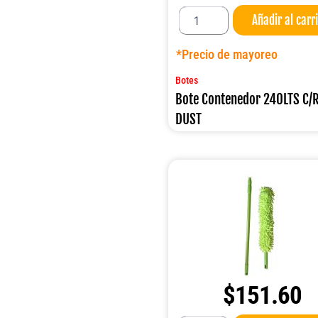
Bote
Añadir al carr
Contenedor
240LTS
C/RUEDAS
*Precio de mayoreo
DUST
cantidad
Botes
Bote Contenedor 240LTS C
DUST
$
151.60
Sacudidor