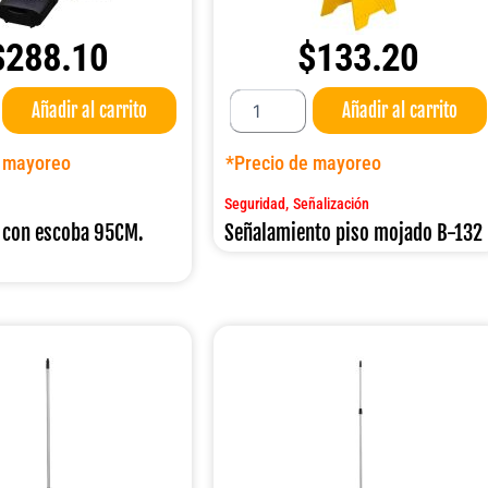
$
288.10
$
133.20
Señalamiento
Añadir al carrito
Añadir al carrito
piso
mojado
B-
e mayoreo
*Precio de mayoreo
132
cantidad
,
Seguridad
Señalización
 con escoba 95CM.
Señalamiento piso mojado B-132