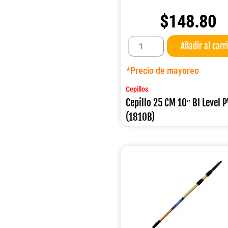
$
148.80
Cepillo
Añadir al carr
25
CM
10"
*Precio de mayoreo
BI
Level
Cepillos
PVC
Cepillo 25 CM 10″ BI Level 
(1810B)
(1810B)
cantidad