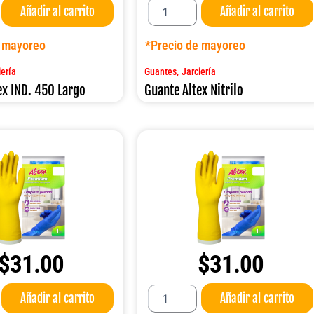
Añadir al carrito
Añadir al carrito
Altex
Nitrilo
cantidad
e mayoreo
*Precio de mayoreo
,
iería
Guantes
Jarciería
ex IND. 450 Largo
Guante Altex Nitrilo
$
31.00
$
31.00
Guante
Añadir al carrito
Añadir al carrito
Altex
PREMIUM