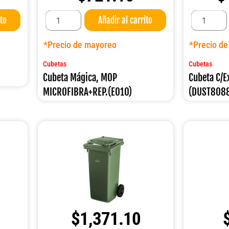
Cubeta
Cubeta
ito
Añadir al carrito
Mágica,
C/Exprimidor
MOP
32
MICROFIBRA+REP.
LT.
*Precio de mayoreo
*Precio d
(E010)
(DUST8088)
cantidad
cantidad
Cubetas
Cubetas
Cubeta Mágica, MOP
Cubeta C/E
MICROFIBRA+REP.(E010)
(DUST808
$
1,371.10