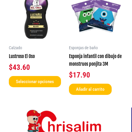
tiene
múltiples
variantes.
Las
opciones
se
Calzado
Esponjas de baño
pueden
Lustroso El Oso
Esponja infantil con dibujo de
elegir
monstruos ponjita 3M
$
43.60
en
$
17.90
la
Seleccionar opciones
página
Añadir al carrito
de
producto