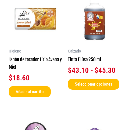
produ
de
tiene
preci
múlti
desd
varia
$43.
Las
opcio
hast
se
$45.
Higiene
Calzado
pued
Jabón de tocador Lirio Avena y
Tinta El Oso 250 ml
elegir
Miel
$
43.10
-
$
45.30
en
$
18.60
la
Seleccionar opciones
págin
Añadir al carrito
de
produ
Este
producto