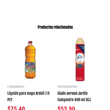
Productos relacionados
Limpiadores
Aromatizantes
Líquido para mops Ardeli 1 lt
Glade aerosol Jardín
PET
Campestre 400 ml SCJ
$
75.40
$
53.90