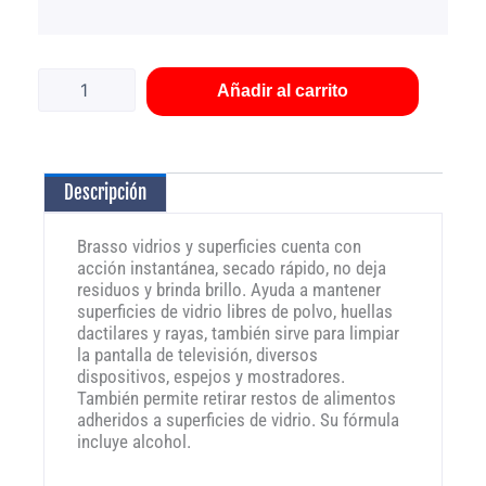
Brasso
vidrios
y
Añadir al carrito
superficies
650
ml
RTT
Descripción
cantidad
Brasso vidrios y superficies cuenta con
acción instantánea, secado rápido, no deja
residuos y brinda brillo. Ayuda a mantener
superficies de vidrio libres de polvo, huellas
dactilares y rayas, también sirve para limpiar
la pantalla de televisión, diversos
dispositivos, espejos y mostradores.
También permite retirar restos de alimentos
adheridos a superficies de vidrio. Su fórmula
incluye alcohol.