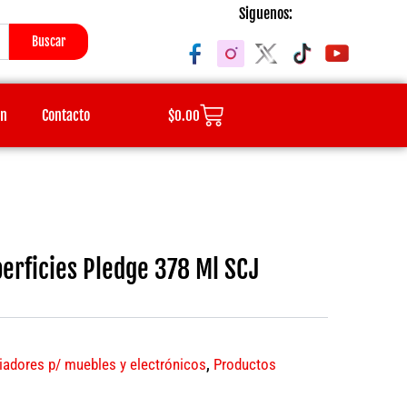
Siguenos:
Buscar
Cart
ón
Contacto
$
0.00
erficies Pledge 378 Ml SCJ
iadores p/ muebles y electrónicos
,
Productos