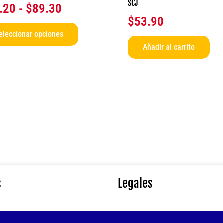
SCJ
.20
-
$
89.30
página
$
53.90
de
eleccionar opciones
producto
Añadir al carrito
s
Legales