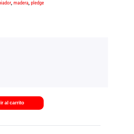
piador
,
madera
,
pledge
r al carrito