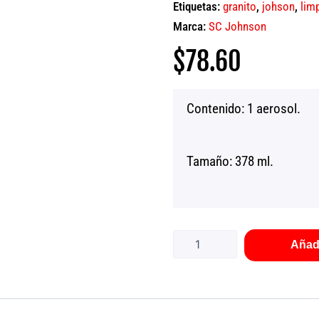
Etiquetas:
granito
,
johson
,
lim
Marca:
SC Johnson
$
78.60
Contenido: 1 aerosol.
Tamaño: 378 ml.
Limpiador
multisuperficies
Pledge
Añadi
378
ml
SCJ
cantidad