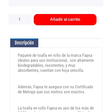
Toalla
en
rollo
Añadir al carrito
Fapsa
(TR03611)
2
rollos
Descripción
PSF
pro
cantidad
Paquete de toalla en rollo de la marca Fapsa
ideales para uso institucional, son altamente
biodegradables, resistentes, y muy
absorbentes, cuentan con hoja sencilla.
Además, Fapsa te asegura con su Certificado
de Metraje que sus metros son exactos.
La toalla en rollo Fapsa es uno de los más de