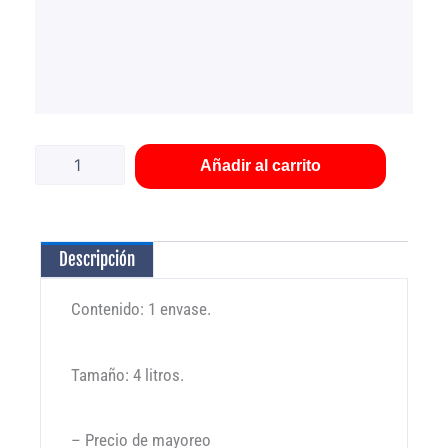
Tratamiento
líquido
Prodeli
Añadir al carrito
para
mops,
4
litros
Descripción
cantidad
Contenido: 1 envase.
Tamaño: 4 litros.
– Precio de mayoreo