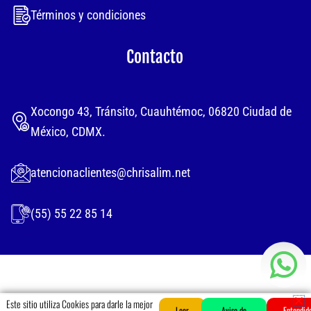
Términos y condiciones
Contacto
Xocongo 43, Tránsito, Cuauhtémoc, 06820 Ciudad de
México, CDMX.
atencionaclientes@chrisalim.net
(55) 55 22 85 14
Este sitio utiliza Cookies para darle la mejor
MENU
Leer
Aviso de
0
Entendid