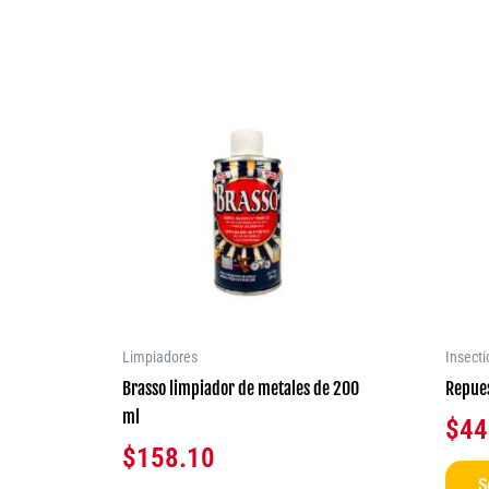
Limpiadores
Insecti
Brasso limpiador de metales de 200
Repues
ml
$
44
$
158.10
S