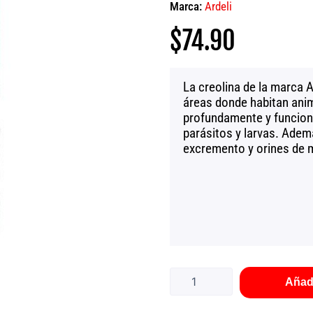
Marca:
Ardeli
$
74.90
La creolina de la marca Ar
áreas donde habitan ani
profundamente y funcion
parásitos y larvas. Adem
excremento y orines de 
Creolina
Extra
Cebú
Añadi
Pet
de