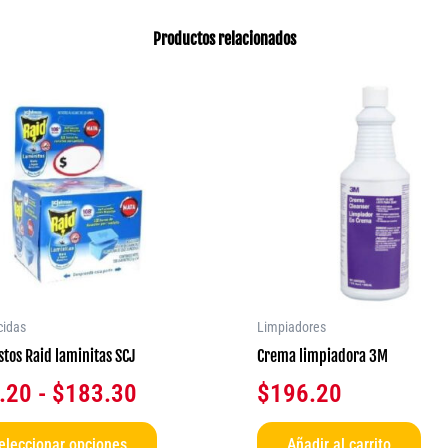
Productos relacionados
Rango
Este
producto
de
tiene
precios:
múltiples
desde
variantes.
$44.20
Las
opciones
hasta
se
$183.30
pueden
elegir
cidas
Limpiadores
en
tos Raid laminitas SCJ
Crema limpiadora 3M
la
.20
-
$
183.30
$
196.20
página
de
eleccionar opciones
Añadir al carrito