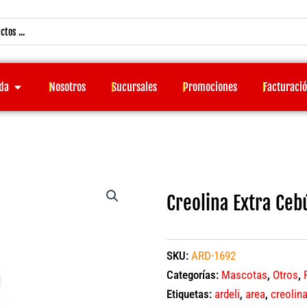
Open Tienda
da
Nosotros
Sucursales
Promociones
Facturaci
Creolina Extra Cebú
SKU:
ARD-1692
Categorías:
Mascotas
,
Otros
,
Etiquetas:
ardeli
,
area
,
creolin