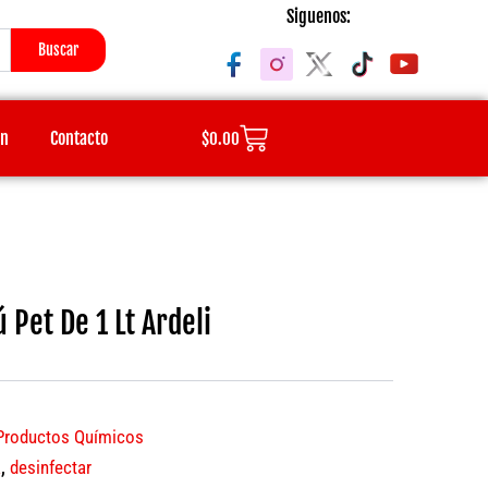
Siguenos:
Buscar
Cart
ón
Contacto
$
0.00
 Pet De 1 Lt Ardeli
Productos Químicos
a
,
desinfectar