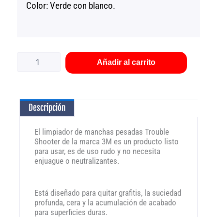
Color: Verde con blanco.
Limpiador
de
manchas
Añadir al carrito
pesadas
Trouble
Shooter
3M
Descripción
cantidad
El limpiador de manchas pesadas Trouble
Shooter de la marca 3M es un producto listo
para usar, es de uso rudo y no necesita
enjuague o neutralizantes.
Está diseñado para quitar grafitis, la suciedad
profunda, cera y la acumulación de acabado
para superficies duras.