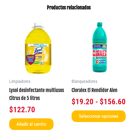
Productos relacionados
Ran
Este
produ
de
tiene
pre
múlti
des
varia
$19
Las
opcio
has
se
$15
Limpiadores
Blanqueadores
pued
Lysol desinfectante multiusos
Cloralex El Rendidor Alen
elegir
Citrus de 5 litros
$
19.20
-
$
156.60
en
$
122.70
la
Seleccionar opciones
págin
Añadir al carrito
de
produ