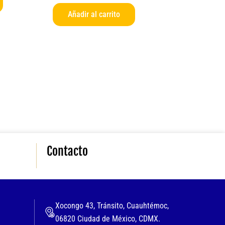
producto
Añadir al carrito
Contacto
Xocongo 43, Tránsito, Cuauhtémoc,
06820 Ciudad de México, CDMX.