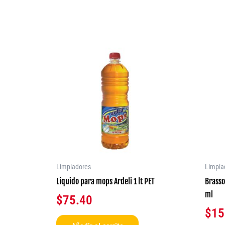
Limpiadores
Limpia
Líquido para mops Ardeli 1 lt PET
Brasso
ml
$
75.40
$
15