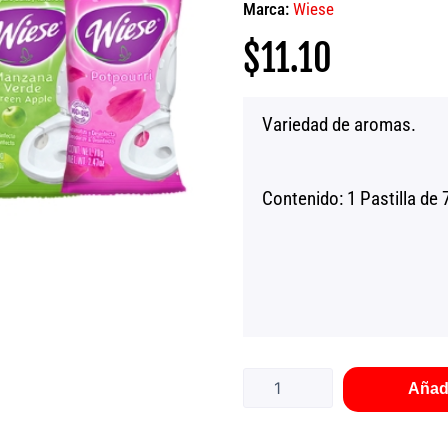
Marca:
Wiese
$
11.10
Variedad de aromas.
Contenido: 1 Pastilla de 
Pastilla
Aromatizante
Wiese
Añadi
Redonda
70grs.
cantidad