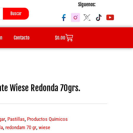
Siguenos:
Buscar
Cart
ón
Contacto
$
0.00
nte Wiese Redonda 70grs.
gar
,
Pastillas
,
Productos Químicos
la
,
redondam 70 gr
,
wiese