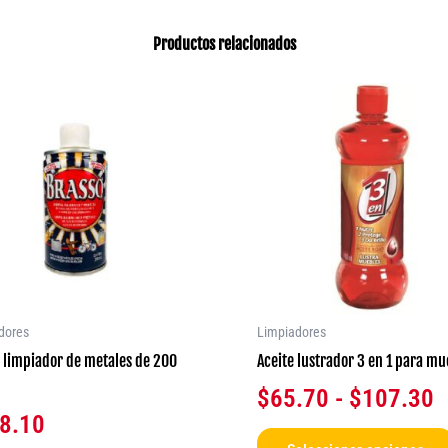
Productos relacionados
R
d
p
d
$
h
$
dores
Limpiadores
 limpiador de metales de 200
Aceite lustrador 3 en 1 para mu
$
65.70
-
$
107.30
8.10