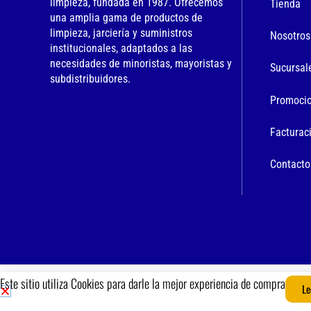
limpieza, fundada en 1987. Ofrecemos
Tienda
una amplia gama de productos de
limpieza, jarciería y suministros
Nosotros
institucionales, adaptados a las
necesidades de minoristas, mayoristas y
Sucursal
subdistribuidores.
Promoci
Facturac
Contacto
Este sitio utiliza Cookies para darle la mejor experiencia de compra
Le