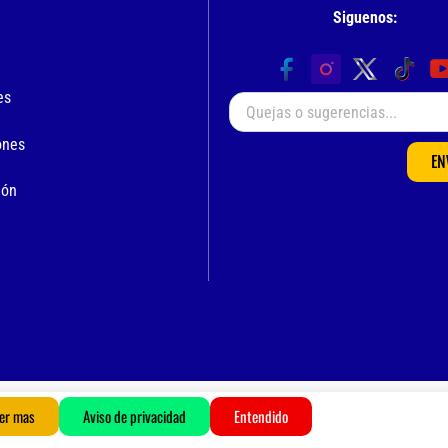
Siguenos:
es
ones
EN
ión
© 2024 Derechos Reservados.
“Chrisalim”
er mas
Aviso de privacidad
Entendido