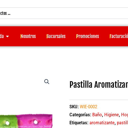
Open Tienda
da
Nosotros
Sucursales
Promociones
Facturaci
Pastilla Aromatiza
SKU:
WIE-0002
Categorías:
Baño
,
Higiene
,
Ho
Etiquetas:
aromatizante
,
pastil