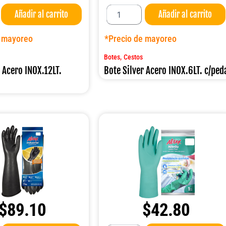
Bote
Añadir al carrito
Añadir al carrito
Silver
Acero
INOX.6LT.
e mayoreo
*Precio de mayoreo
c/pedal
cantidad
,
Botes
Cestos
r Acero INOX.12LT.
Bote Silver Acero INOX.6LT. c/ped
$
89.10
$
42.80
Guante