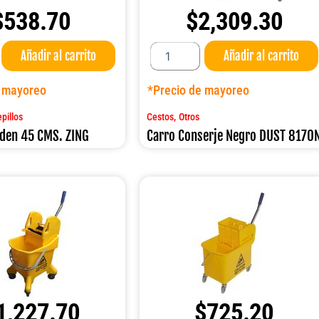
$
538.70
$
2,309.30
Carro
Añadir al carrito
Añadir al carrito
Conserje
Negro
DUST
e mayoreo
*Precio de mayoreo
8170N
cantidad
,
pillos
Cestos
Otros
lden 45 CMS. ZING
Carro Conserje Negro DUST 8170
1,227.70
$
725.20