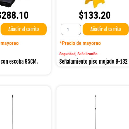
$
288.10
$
133.20
Señalamiento
Añadir al carrito
Añadir al carrito
piso
mojado
B-
e mayoreo
*Precio de mayoreo
132
cantidad
,
Seguridad
Señalización
 con escoba 95CM.
Señalamiento piso mojado B-132