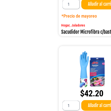
Añadir al carr
Microfibra
c/bastón
cantidad
*Precio de mayoreo
,
Hogar
Jaladores
Sacudidor Microfibra c/bas
$
42.20
Guante
Añadir al carr
Altex
Fashion