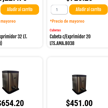
Cubeta
Añadir al carrito
Añadir al carrito
c/Exprimidor
20
LTS.AMA.B038
e mayoreo
*Precio de mayoreo
cantidad
Cubetas
xprimidor 32 LT.
Cubeta c/Exprimidor 20
8)
LTS.AMA.B038
$
654.20
$
451.00