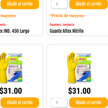
Añadir al carrito
Añadir al carrito
Altex
Nitrilo
cantidad
e mayoreo
*Precio de mayoreo
,
iería
Guantes
Jarciería
ex IND. 450 Largo
Guante Altex Nitrilo
$
31.00
$
31.00
Guante
Añadir al carrito
Añadir al carrito
Altex
PREMIUM