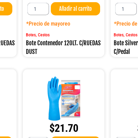
Bote
Bote
ito
Añadir al carrito
Contenedor
Silver
120LT.
Acero
C/RUEDAS
INOX.12LT.
*Precio de mayoreo
*Precio d
DUST
C/Pedal
cantidad
cantidad
,
,
Botes
Cestos
Botes
Cestos
/RUEDAS
Bote Contenedor 120LT. C/RUEDAS
Bote Silve
DUST
C/Pedal
$
21.70
Guante
Guante