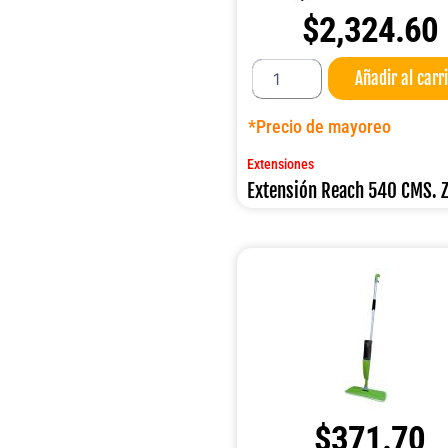
$
2,324.60
Extensión
Añadir al carr
Reach
540
CMS.
*Precio de mayoreo
ZING
cantidad
Extensiones
Extensión Reach 540 CMS. 
$
371.70