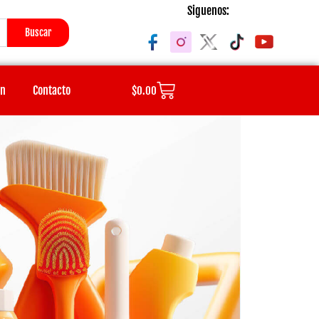
Siguenos:
Buscar
Cart
ón
Contacto
$
0.00