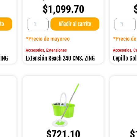
$
1,099.70
Extensión
Cepillo
ito
Añadir al carrito
Reach
Golden
240
45
CMS.
CMS.
*Precio de mayoreo
*Precio d
ZING
ZING
cantidad
cantidad
,
,
Accesorios
Extensiones
Accesorios
Ce
ZING
Extensión Reach 240 CMS. ZING
Cepillo Go
$
721.10
$