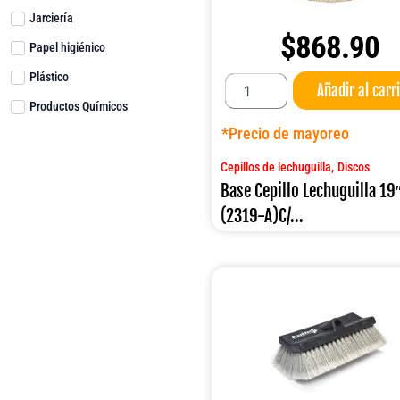
Jarciería
$
868.90
Papel higiénico
Base
Plástico
Añadir al carr
Cepillo
Productos Químicos
Lechuguilla
19"
*Precio de mayoreo
(2319-
A)C/TORRETA
,
Cepillos de lechuguilla
Discos
cantidad
Base Cepillo Lechuguilla 19
(2319-A)C/...