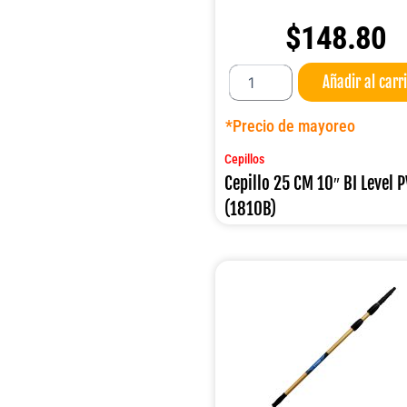
$
148.80
Cepillo
Añadir al carr
25
CM
10"
*Precio de mayoreo
BI
Level
Cepillos
PVC
Cepillo 25 CM 10″ BI Level 
(1810B)
(1810B)
cantidad