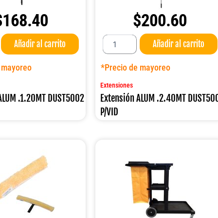
$
168.40
$
200.60
Extensión
Añadir al carrito
Añadir al carrito
ALUM
.2.40MT
DUST5003
e mayoreo
*Precio de mayoreo
P/VID
cantidad
Extensiones
 ALUM .1.20MT DUST5002
Extensión ALUM .2.40MT DUST50
P/VID