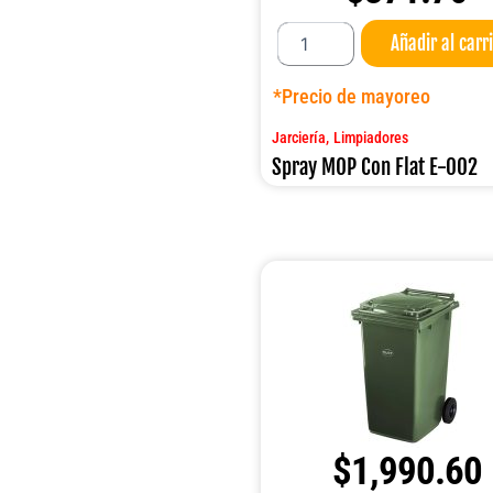
Spray
Añadir al carr
MOP
Con
Flat
*Precio de mayoreo
E-
002
,
Jarciería
Limpiadores
cantidad
Spray MOP Con Flat E-002
$
1,990.60