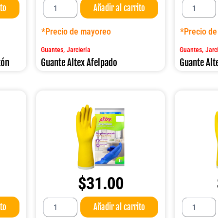
ito
Añadir al carrito
Altex
Altex
Afelpado
IND.
cantidad
450
*Precio de mayoreo
*Precio d
Largo
cantidad
,
,
Guantes
Jarciería
Guantes
Jarc
tón
Guante Altex Afelpado
Guante Alt
$
31.00
Guante
Guante
ito
Añadir al carrito
Altex
Altex
PREMIUM
PREMIUM