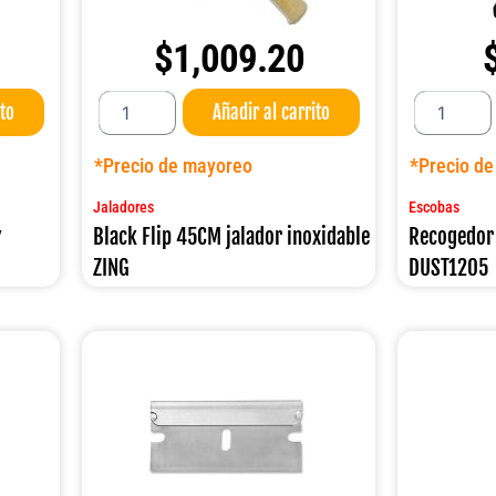
$
1,009.20
Black
Recogedor
ito
Añadir al carrito
Flip
con
45CM
escoba
jalador
95CM.
*Precio de mayoreo
*Precio d
inoxidable
DUST1205
ZING
cantidad
Jaladores
Escobas
cantidad
″
Black Flip 45CM jalador inoxidable
Recogedor
ZING
DUST1205