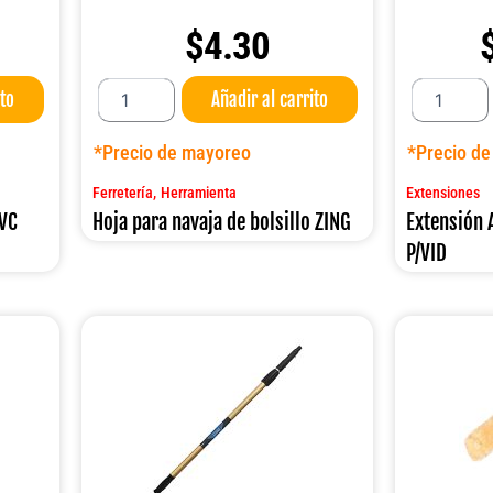
$
4.30
Hoja
Extensión
ito
Añadir al carrito
para
ALUM
navaja
.1.20MT
de
DUST5002
*Precio de mayoreo
*Precio d
bolsillo
P/VID
ZING
cantidad
,
Ferretería
Herramienta
Extensiones
cantidad
PVC
Hoja para navaja de bolsillo ZING
Extensión
P/VID