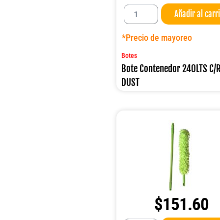
Bote
Añadir al carr
Contenedor
240LTS
C/RUEDAS
*Precio de mayoreo
DUST
cantidad
Botes
Bote Contenedor 240LTS C
DUST
$
151.60
Sacudidor