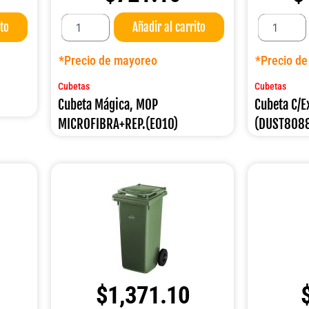
Cubeta
Cubeta
ito
Añadir al carrito
Mágica,
C/Exprimidor
MOP
32
MICROFIBRA+REP.
LT.
*Precio de mayoreo
*Precio d
(E010)
(DUST8088)
cantidad
cantidad
Cubetas
Cubetas
Cubeta Mágica, MOP
Cubeta C/E
MICROFIBRA+REP.(E010)
(DUST808
$
1,371.10