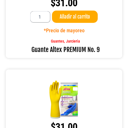
$
31.00
Guante
Añadir al carrito
Altex
PREMIUM
No.
*Precio de mayoreo
9
cantidad
,
Guantes
Jarciería
Guante Altex PREMIUM No. 9
$
31.00