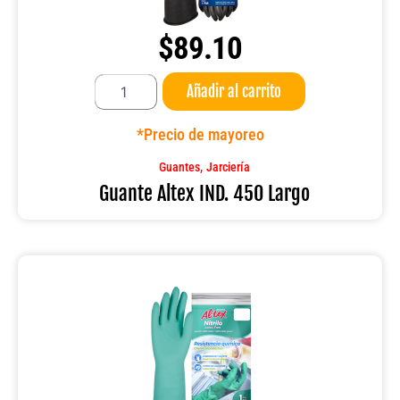
$
89.10
Guante
Añadir al carrito
Altex
IND.
450
*Precio de mayoreo
Largo
cantidad
,
Guantes
Jarciería
Guante Altex IND. 450 Largo