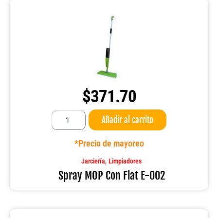
$
371.70
Spray
Añadir al carrito
MOP
Con
Flat
*Precio de mayoreo
E-
002
,
Jarciería
Limpiadores
cantidad
Spray MOP Con Flat E-002