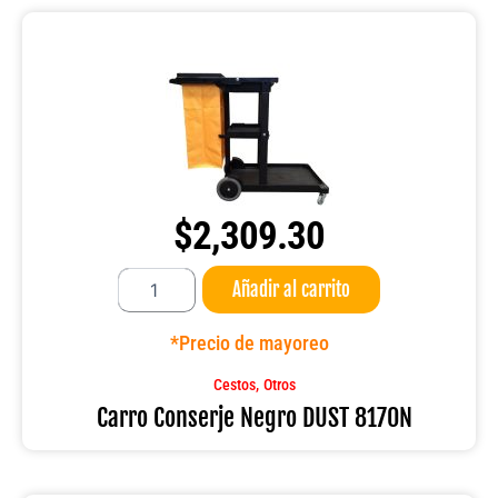
$
2,309.30
Carro
Añadir al carrito
Conserje
Negro
DUST
*Precio de mayoreo
8170N
cantidad
,
Cestos
Otros
Carro Conserje Negro DUST 8170N