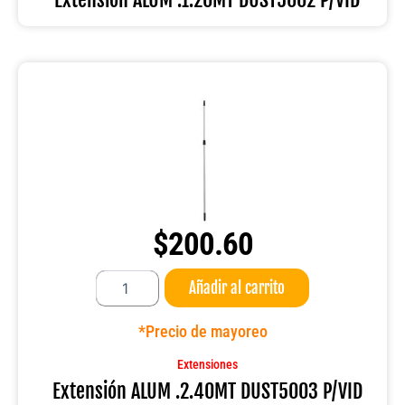
$
200.60
Extensión
Añadir al carrito
ALUM
.2.40MT
DUST5003
*Precio de mayoreo
P/VID
cantidad
Extensiones
Extensión ALUM .2.40MT DUST5003 P/VID