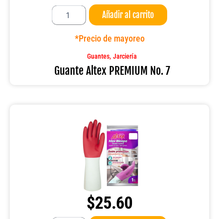
Guante
Añadir al carrito
Altex
PREMIUM
No.
*Precio de mayoreo
7
cantidad
,
Guantes
Jarciería
Guante Altex PREMIUM No. 7
$
25.60
Guante