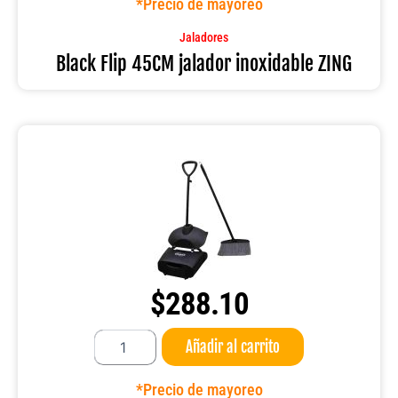
*Precio de mayoreo
inoxidable
ZING
Jaladores
cantidad
Black Flip 45CM jalador inoxidable ZING
$
288.10
Recogedor
Añadir al carrito
con
escoba
95CM.
*Precio de mayoreo