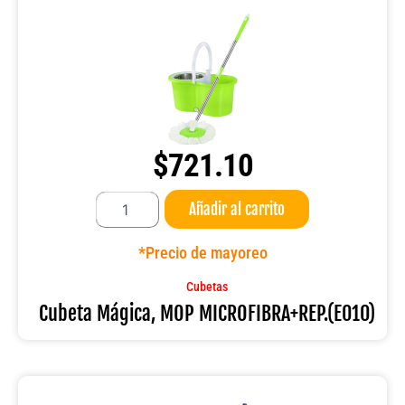
$
721.10
Cubeta
Añadir al carrito
Mágica,
MOP
MICROFIBRA+REP.
*Precio de mayoreo
(E010)
cantidad
Cubetas
Cubeta Mágica, MOP MICROFIBRA+REP.(E010)