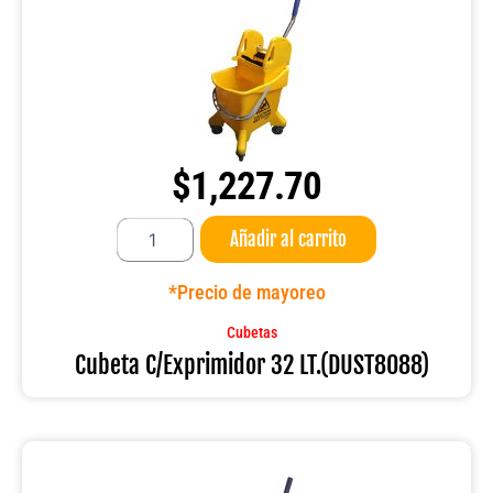
$
1,227.70
Cubeta
Añadir al carrito
C/Exprimidor
32
LT.
*Precio de mayoreo
(DUST8088)
cantidad
Cubetas
Cubeta C/Exprimidor 32 LT.(DUST8088)