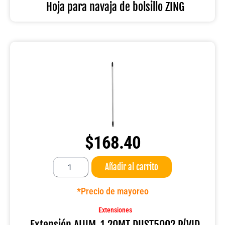
cantidad
Hoja para navaja de bolsillo ZING
$
168.40
Extensión
Añadir al carrito
ALUM
.1.20MT
DUST5002
*Precio de mayoreo
P/VID
cantidad
Extensiones
Extensión ALUM .1.20MT DUST5002 P/VID