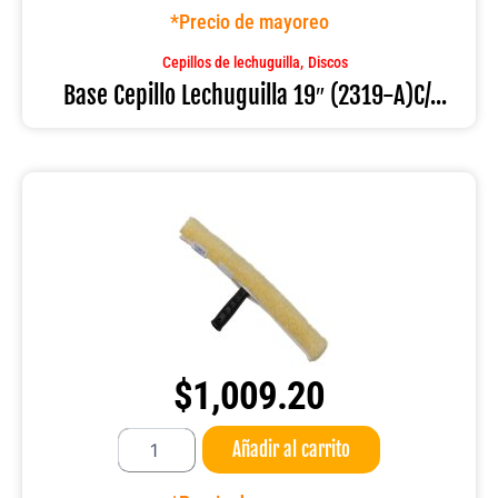
19"
*Precio de mayoreo
(2319-
A)C/TORRETA
,
Cepillos de lechuguilla
Discos
cantidad
Base Cepillo Lechuguilla 19″ (2319-A)C/...
$
1,009.20
Black
Añadir al carrito
Flip
45CM
jalador