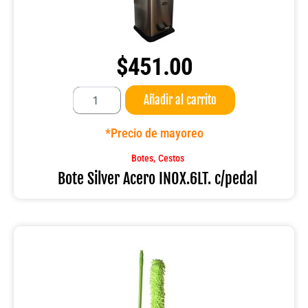
$
451.00
Bote
Añadir al carrito
Silver
Acero
INOX.6LT.
*Precio de mayoreo
c/pedal
cantidad
,
Botes
Cestos
Bote Silver Acero INOX.6LT. c/pedal