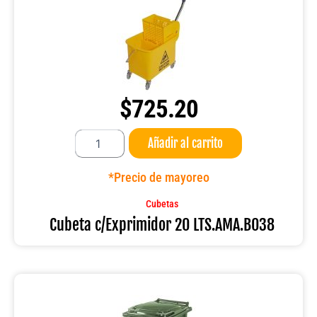
$
725.20
Cubeta
Añadir al carrito
c/Exprimidor
20
LTS.AMA.B038
*Precio de mayoreo
cantidad
Cubetas
Cubeta c/Exprimidor 20 LTS.AMA.B038