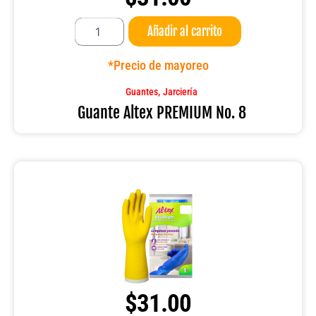
Guante
Añadir al carrito
Altex
PREMIUM
No.
*Precio de mayoreo
8
cantidad
,
Guantes
Jarciería
Guante Altex PREMIUM No. 8
$
31.00