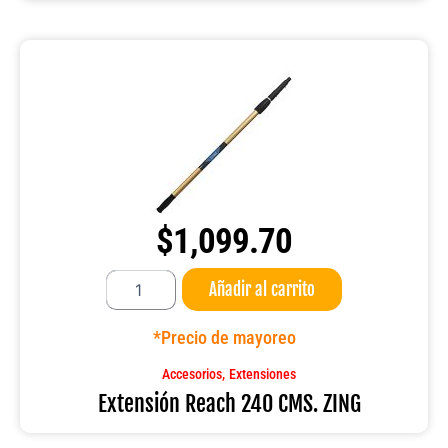
$
1,099.70
Extensión
Añadir al carrito
Reach
240
CMS.
*Precio de mayoreo
ZING
cantidad
,
Accesorios
Extensiones
Extensión Reach 240 CMS. ZING