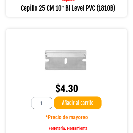
PVC
Cepillo 25 CM 10″ BI Level PVC (1810B)
(1810B)
cantidad
$
4.30
Hoja
Añadir al carrito
para
navaja
de
*Precio de mayoreo
bolsillo
ZING
,
Ferretería
Herramienta