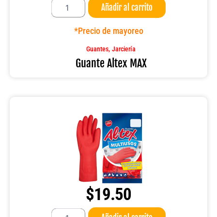
Añadir al carrito
Altex
MAX
cantidad
*Precio de mayoreo
,
Guantes
Jarciería
Guante Altex MAX
$
19.50
Guante