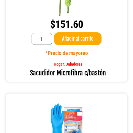
$
151.60
Sacudidor
Añadir al carrito
Microfibra
c/bastón
cantidad
*Precio de mayoreo
,
Hogar
Jaladores
Sacudidor Microfibra c/bastón