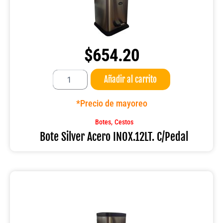
$
654.20
Bote
Añadir al carrito
Silver
Acero
INOX.12LT.
*Precio de mayoreo
C/Pedal
cantidad
,
Botes
Cestos
Bote Silver Acero INOX.12LT. C/Pedal