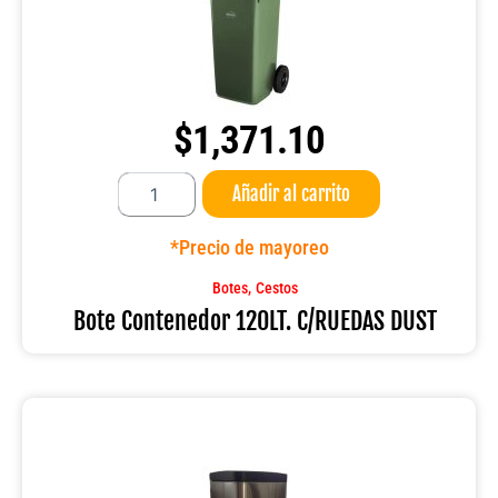
$
1,371.10
Bote
Añadir al carrito
Contenedor
120LT.
C/RUEDAS
*Precio de mayoreo
DUST
cantidad
,
Botes
Cestos
Bote Contenedor 120LT. C/RUEDAS DUST