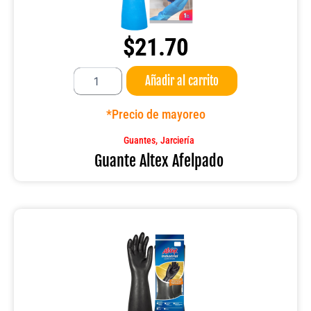
$
21.70
Guante
Añadir al carrito
Altex
Afelpado
cantidad
*Precio de mayoreo
,
Guantes
Jarciería
Guante Altex Afelpado