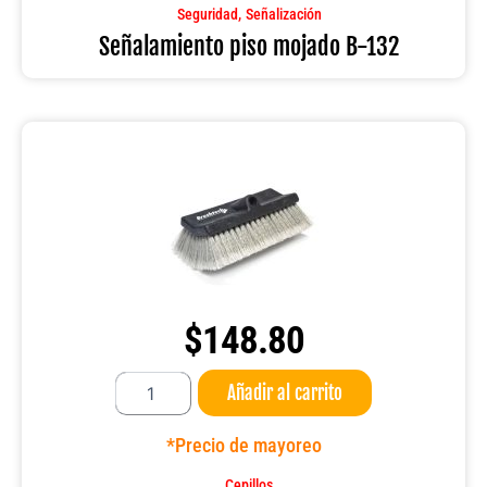
cantidad
,
Seguridad
Señalización
Señalamiento piso mojado B-132
$
148.80
Cepillo
Añadir al carrito
25
CM
10"
*Precio de mayoreo
BI
Level
Cepillos