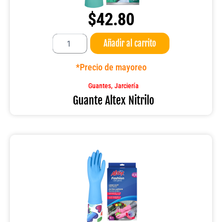
$
42.80
Guante
Añadir al carrito
Altex
Nitrilo
cantidad
*Precio de mayoreo
,
Guantes
Jarciería
Guante Altex Nitrilo