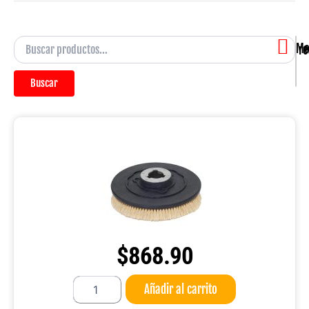
Mostra
Buscar
$
868.90
Base
Añadir al carrito
Cepillo
Lechuguilla