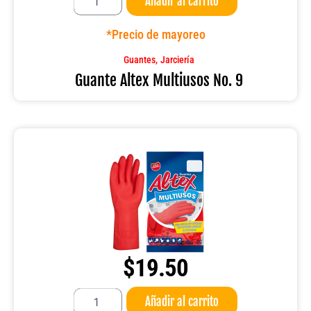
Añadir al carrito
Altex
Multiusos
No.
*Precio de mayoreo
9
cantidad
,
Guantes
Jarciería
Guante Altex Multiusos No. 9
$
19.50
Guante
Añadir al carrito
Altex