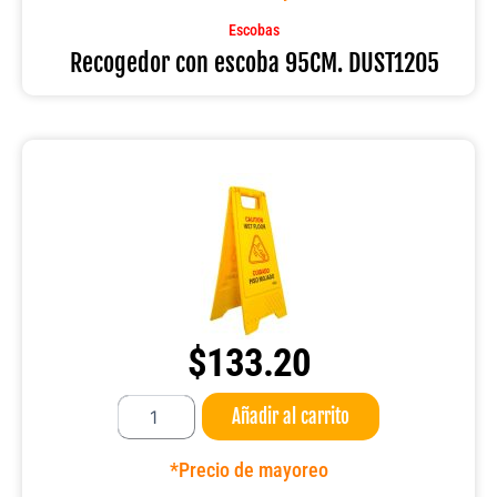
DUST1205
cantidad
Escobas
Recogedor con escoba 95CM. DUST1205
$
133.20
Señalamiento
Añadir al carrito
piso
mojado
B-
*Precio de mayoreo
132