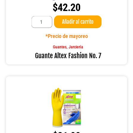
$
42.20
Guante
Añadir al carrito
Altex
Fashion
No.
*Precio de mayoreo
7
cantidad
,
Guantes
Jarciería
Guante Altex Fashion No. 7