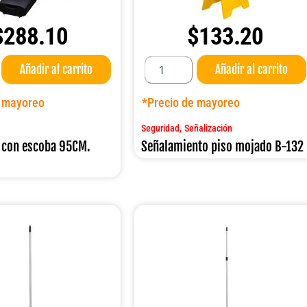
$
288.10
$
133.20
Señalamiento
Añadir al carrito
Añadir al carrito
piso
mojado
B-
e mayoreo
*Precio de mayoreo
132
cantidad
,
Seguridad
Señalización
 con escoba 95CM.
Señalamiento piso mojado B-132