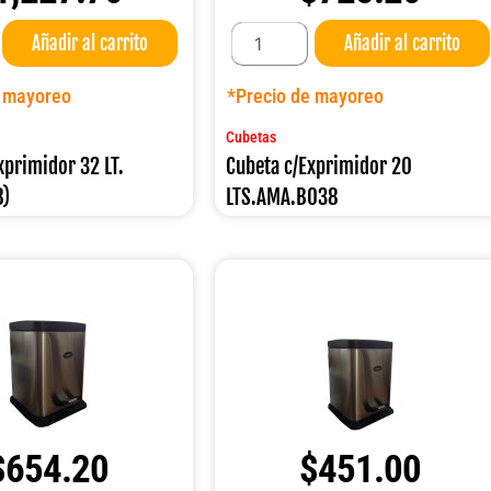
Cubeta
Añadir al carrito
Añadir al carrito
c/Exprimidor
20
LTS.AMA.B038
e mayoreo
*Precio de mayoreo
cantidad
Cubetas
xprimidor 32 LT.
Cubeta c/Exprimidor 20
8)
LTS.AMA.B038
$
654.20
$
451.00