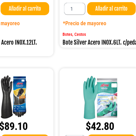
Bote
Añadir al carrito
Añadir al carrito
Silver
Acero
INOX.6LT.
e mayoreo
*Precio de mayoreo
c/pedal
cantidad
,
Botes
Cestos
r Acero INOX.12LT.
Bote Silver Acero INOX.6LT. c/ped
$
89.10
$
42.80
Guante