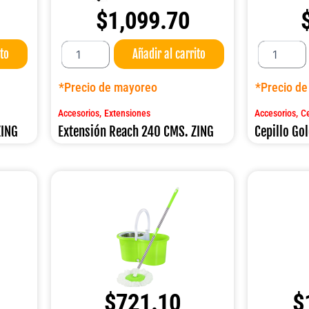
$
1,099.70
Extensión
Cepillo
ito
Añadir al carrito
Reach
Golden
240
45
CMS.
CMS.
*Precio de mayoreo
*Precio d
ZING
ZING
cantidad
cantidad
,
,
Accesorios
Extensiones
Accesorios
Ce
ZING
Extensión Reach 240 CMS. ZING
Cepillo Go
$
721.10
$