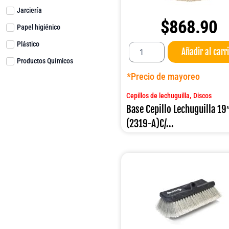
Jarciería
$
868.90
Papel higiénico
Base
Plástico
Añadir al carr
Cepillo
Productos Químicos
Lechuguilla
19"
*Precio de mayoreo
(2319-
A)C/TORRETA
,
Cepillos de lechuguilla
Discos
cantidad
Base Cepillo Lechuguilla 19
(2319-A)C/...