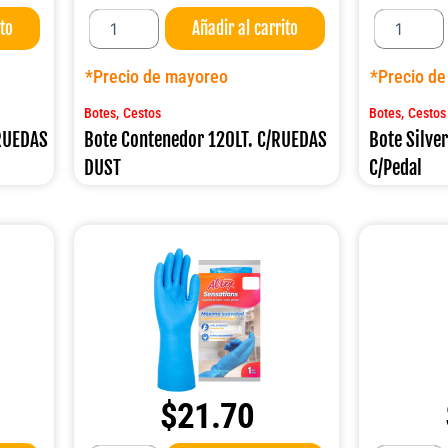
Bote
Bote
ito
Añadir al carrito
Contenedor
Silver
120LT.
Acero
C/RUEDAS
INOX.12LT.
*Precio de mayoreo
*Precio d
DUST
C/Pedal
cantidad
cantidad
,
,
Botes
Cestos
Botes
Cestos
/RUEDAS
Bote Contenedor 120LT. C/RUEDAS
Bote Silve
DUST
C/Pedal
$
21.70
Guante
Guante