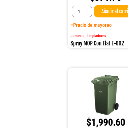
Spray
Añadir al carr
MOP
Con
Flat
*Precio de mayoreo
E-
002
,
Jarciería
Limpiadores
cantidad
Spray MOP Con Flat E-002
$
1,990.60