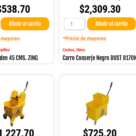
$
538.70
$
2,309.30
Carro
Añadir al carrito
Añadir al carrito
Conserje
Negro
DUST
e mayoreo
*Precio de mayoreo
8170N
cantidad
,
pillos
Cestos
Otros
lden 45 CMS. ZING
Carro Conserje Negro DUST 8170
1,227.70
$
725.20