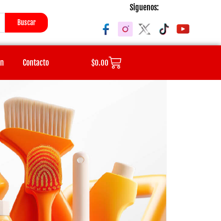
Siguenos:
Buscar
Cart
ón
Contacto
$
0.00