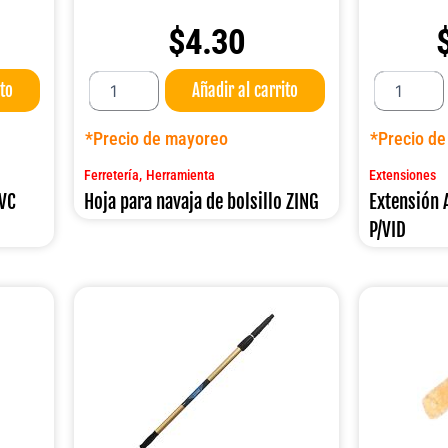
$
4.30
Hoja
Extensión
ito
Añadir al carrito
para
ALUM
navaja
.1.20MT
de
DUST5002
*Precio de mayoreo
*Precio d
bolsillo
P/VID
ZING
cantidad
,
Ferretería
Herramienta
Extensiones
cantidad
PVC
Hoja para navaja de bolsillo ZING
Extensión
P/VID