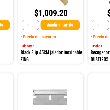
$
1,009.20
Black
Recogedor
ito
Añadir al carrito
Flip
con
45CM
escoba
jalador
95CM.
*Precio de mayoreo
*Precio d
inoxidable
DUST1205
ZING
cantidad
Jaladores
Escobas
cantidad
″
Black Flip 45CM jalador inoxidable
Recogedor
ZING
DUST1205