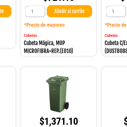
Cubeta
Cubeta
ito
Añadir al carrito
Mágica,
C/Exprimidor
MOP
32
MICROFIBRA+REP.
LT.
*Precio de mayoreo
*Precio d
(E010)
(DUST8088)
cantidad
cantidad
Cubetas
Cubetas
Cubeta Mágica, MOP
Cubeta C/E
MICROFIBRA+REP.(E010)
(DUST808
$
1,371.10