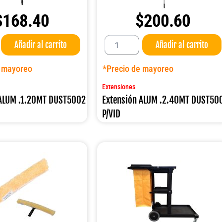
$
168.40
$
200.60
Extensión
Añadir al carrito
Añadir al carrito
ALUM
.2.40MT
DUST5003
e mayoreo
*Precio de mayoreo
P/VID
cantidad
Extensiones
 ALUM .1.20MT DUST5002
Extensión ALUM .2.40MT DUST50
P/VID