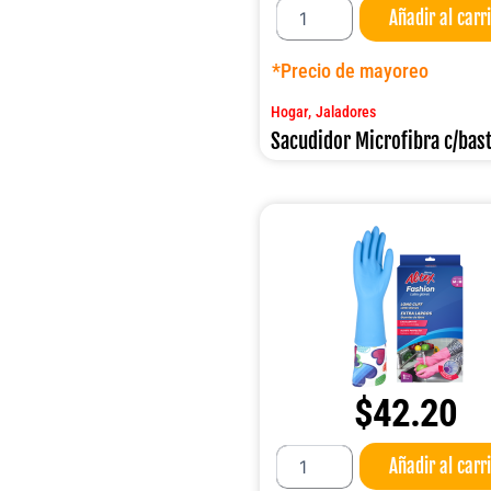
Añadir al carr
Microfibra
c/bastón
cantidad
*Precio de mayoreo
,
Hogar
Jaladores
Sacudidor Microfibra c/bas
$
42.20
Guante
Añadir al carr
Altex
Fashion