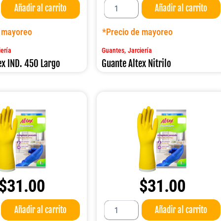
Añadir al carrito
Añadir al carrito
Altex
Nitrilo
cantidad
e mayoreo
*Precio de mayoreo
,
iería
Guantes
Jarciería
ex IND. 450 Largo
Guante Altex Nitrilo
$
31.00
$
31.00
Guante
Añadir al carrito
Añadir al carrito
Altex
PREMIUM