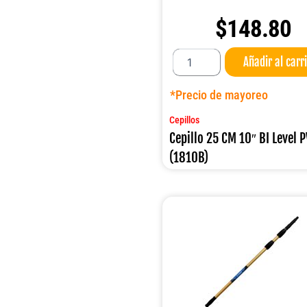
$
148.80
Cepillo
Añadir al carr
25
CM
10"
*Precio de mayoreo
BI
Level
Cepillos
PVC
Cepillo 25 CM 10″ BI Level 
(1810B)
(1810B)
cantidad