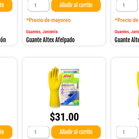
ito
Añadir al carrito
Altex
Altex
Afelpado
IND.
cantidad
450
*Precio de mayoreo
*Precio d
Largo
cantidad
,
,
Guantes
Jarciería
Guantes
Jarc
tón
Guante Altex Afelpado
Guante Alt
$
31.00
Guante
Guante
ito
Añadir al carrito
Altex
Altex
PREMIUM
PREMIUM