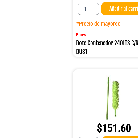
Bote
Añadir al carr
Contenedor
240LTS
C/RUEDAS
*Precio de mayoreo
DUST
cantidad
Botes
Bote Contenedor 240LTS C
DUST
$
151.60
Sacudidor