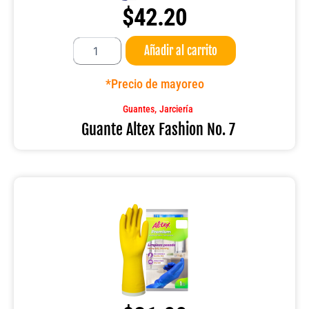
$
42.20
Guante
Añadir al carrito
Altex
Fashion
No.
*Precio de mayoreo
7
cantidad
,
Guantes
Jarciería
Guante Altex Fashion No. 7