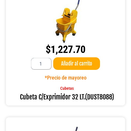
$
1,227.70
Cubeta
Añadir al carrito
C/Exprimidor
32
LT.
*Precio de mayoreo
(DUST8088)
cantidad
Cubetas
Cubeta C/Exprimidor 32 LT.(DUST8088)