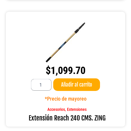
$
1,099.70
Extensión
Añadir al carrito
Reach
240
CMS.
*Precio de mayoreo
ZING
cantidad
,
Accesorios
Extensiones
Extensión Reach 240 CMS. ZING