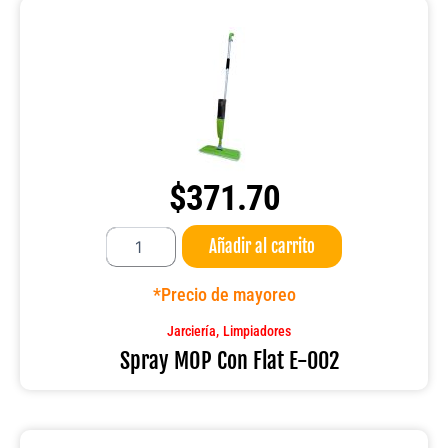
$
371.70
Spray
Añadir al carrito
MOP
Con
Flat
*Precio de mayoreo
E-
002
,
Jarciería
Limpiadores
cantidad
Spray MOP Con Flat E-002