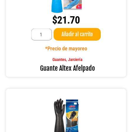
$
21.70
Guante
Añadir al carrito
Altex
Afelpado
cantidad
*Precio de mayoreo
,
Guantes
Jarciería
Guante Altex Afelpado