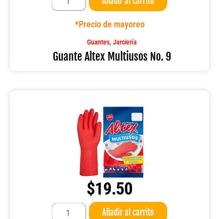
Añadir al carrito
Altex
Multiusos
No.
*Precio de mayoreo
9
cantidad
,
Guantes
Jarciería
Guante Altex Multiusos No. 9
$
19.50
Guante
Añadir al carrito
Altex