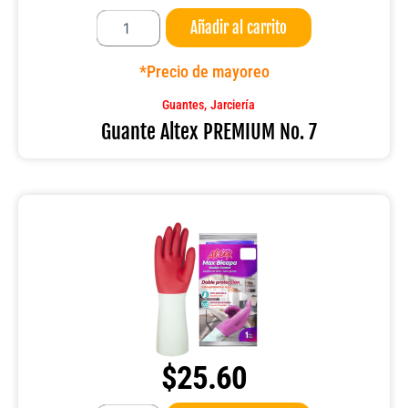
Guante
Añadir al carrito
Altex
PREMIUM
No.
*Precio de mayoreo
7
cantidad
,
Guantes
Jarciería
Guante Altex PREMIUM No. 7
$
25.60
Guante