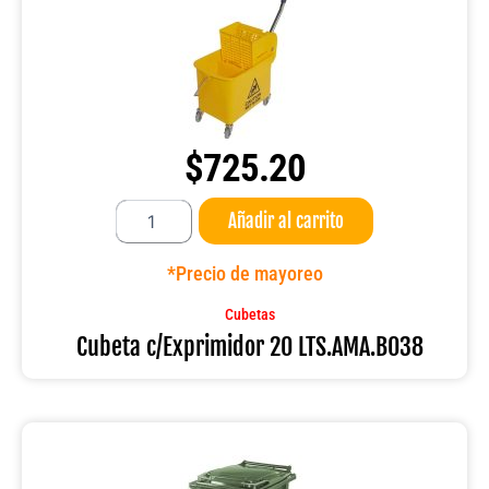
$
725.20
Cubeta
Añadir al carrito
c/Exprimidor
20
LTS.AMA.B038
*Precio de mayoreo
cantidad
Cubetas
Cubeta c/Exprimidor 20 LTS.AMA.B038