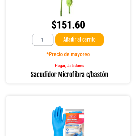
$
151.60
Sacudidor
Añadir al carrito
Microfibra
c/bastón
cantidad
*Precio de mayoreo
,
Hogar
Jaladores
Sacudidor Microfibra c/bastón