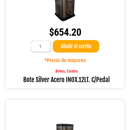
$
654.20
Bote
Añadir al carrito
Silver
Acero
INOX.12LT.
*Precio de mayoreo
C/Pedal
cantidad
,
Botes
Cestos
Bote Silver Acero INOX.12LT. C/Pedal