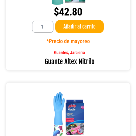
$
42.80
Guante
Añadir al carrito
Altex
Nitrilo
cantidad
*Precio de mayoreo
,
Guantes
Jarciería
Guante Altex Nitrilo