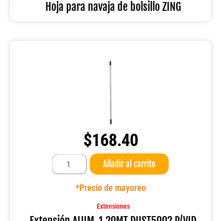
cantidad
Hoja para navaja de bolsillo ZING
$
168.40
Extensión
Añadir al carrito
ALUM
.1.20MT
DUST5002
*Precio de mayoreo
P/VID
cantidad
Extensiones
Extensión ALUM .1.20MT DUST5002 P/VID