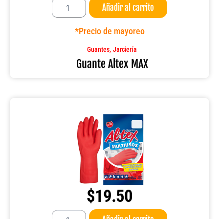
Añadir al carrito
Altex
MAX
cantidad
*Precio de mayoreo
,
Guantes
Jarciería
Guante Altex MAX
$
19.50
Guante