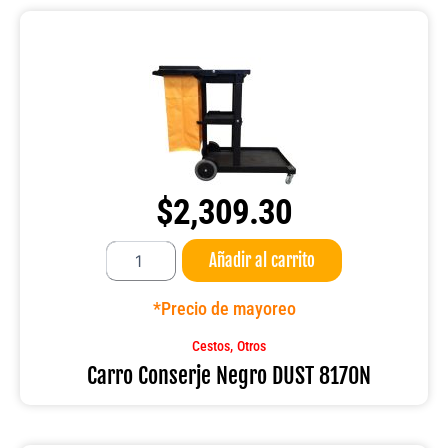
$
2,309.30
Carro
Añadir al carrito
Conserje
Negro
DUST
*Precio de mayoreo
8170N
cantidad
,
Cestos
Otros
Carro Conserje Negro DUST 8170N