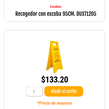
DUST1205
cantidad
Escobas
Recogedor con escoba 95CM. DUST1205
$
133.20
Señalamiento
Añadir al carrito
piso
mojado
B-
*Precio de mayoreo
132