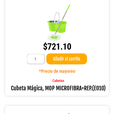
$
721.10
Cubeta
Añadir al carrito
Mágica,
MOP
MICROFIBRA+REP.
*Precio de mayoreo
(E010)
cantidad
Cubetas
Cubeta Mágica, MOP MICROFIBRA+REP.(E010)