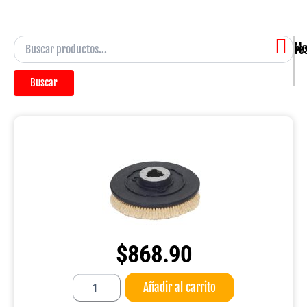
Mostra
Buscar
$
868.90
Base
Añadir al carrito
Cepillo
Lechuguilla