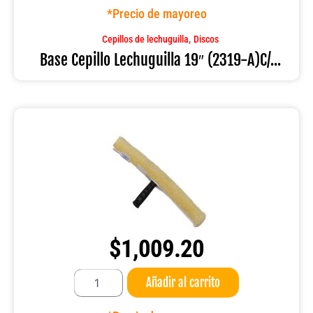
19"
*Precio de mayoreo
(2319-
A)C/TORRETA
,
Cepillos de lechuguilla
Discos
cantidad
Base Cepillo Lechuguilla 19″ (2319-A)C/...
$
1,009.20
Black
Añadir al carrito
Flip
45CM
jalador