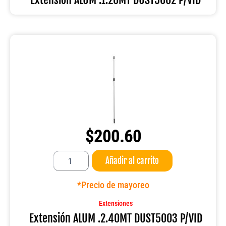
$
200.60
Extensión
Añadir al carrito
ALUM
.2.40MT
DUST5003
*Precio de mayoreo
P/VID
cantidad
Extensiones
Extensión ALUM .2.40MT DUST5003 P/VID