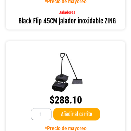
*Precio de mayoreo
inoxidable
ZING
Jaladores
cantidad
Black Flip 45CM jalador inoxidable ZING
$
288.10
Recogedor
Añadir al carrito
con
escoba
95CM.
*Precio de mayoreo