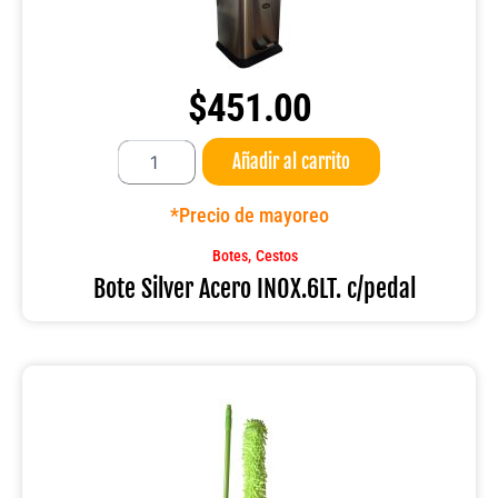
$
451.00
Bote
Añadir al carrito
Silver
Acero
INOX.6LT.
*Precio de mayoreo
c/pedal
cantidad
,
Botes
Cestos
Bote Silver Acero INOX.6LT. c/pedal