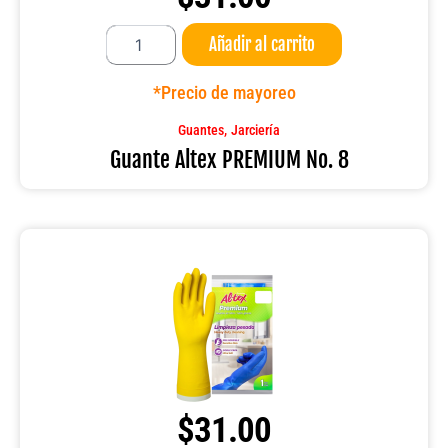
Guante
Añadir al carrito
Altex
PREMIUM
No.
*Precio de mayoreo
8
cantidad
,
Guantes
Jarciería
Guante Altex PREMIUM No. 8
$
31.00