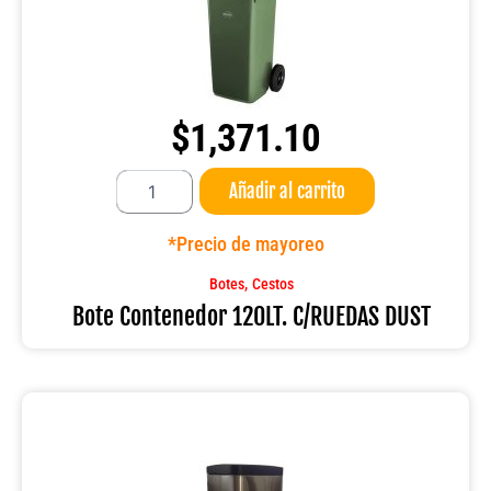
$
1,371.10
Bote
Añadir al carrito
Contenedor
120LT.
C/RUEDAS
*Precio de mayoreo
DUST
cantidad
,
Botes
Cestos
Bote Contenedor 120LT. C/RUEDAS DUST