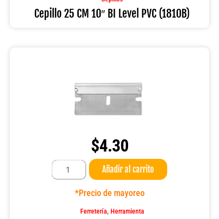
PVC
Cepillo 25 CM 10″ BI Level PVC (1810B)
(1810B)
cantidad
$
4.30
Hoja
Añadir al carrito
para
navaja
de
*Precio de mayoreo
bolsillo
ZING
,
Ferretería
Herramienta