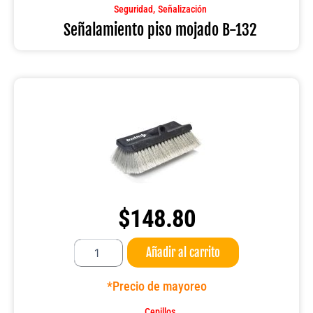
cantidad
,
Seguridad
Señalización
Señalamiento piso mojado B-132
$
148.80
Cepillo
Añadir al carrito
25
CM
10"
*Precio de mayoreo
BI
Level
Cepillos