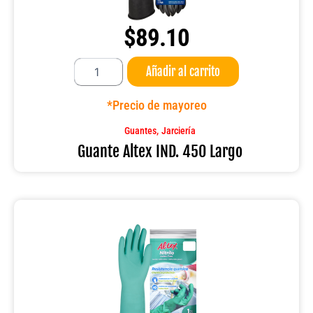
$
89.10
Guante
Añadir al carrito
Altex
IND.
450
*Precio de mayoreo
Largo
cantidad
,
Guantes
Jarciería
Guante Altex IND. 450 Largo