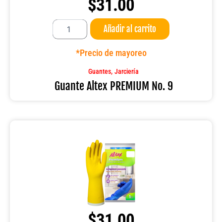
$
31.00
Guante
Añadir al carrito
Altex
PREMIUM
No.
*Precio de mayoreo
9
cantidad
,
Guantes
Jarciería
Guante Altex PREMIUM No. 9
$
31.00