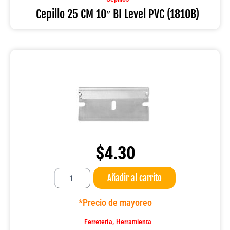
PVC
Cepillo 25 CM 10″ BI Level PVC (1810B)
(1810B)
cantidad
$
4.30
Hoja
Añadir al carrito
para
navaja
de
*Precio de mayoreo
bolsillo
ZING
,
Ferretería
Herramienta