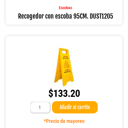
DUST1205
cantidad
Escobas
Recogedor con escoba 95CM. DUST1205
$
133.20
Señalamiento
Añadir al carrito
piso
mojado
B-
*Precio de mayoreo
132