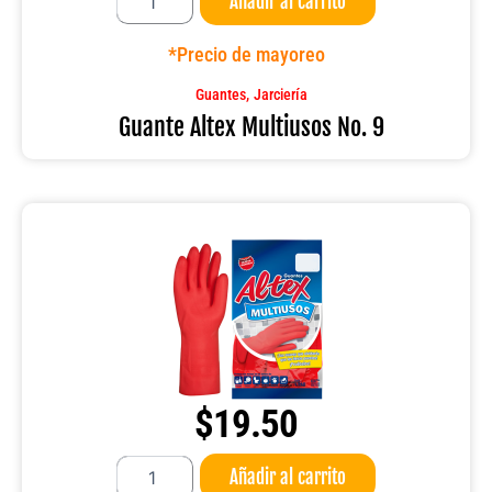
Añadir al carrito
Altex
Multiusos
No.
*Precio de mayoreo
9
cantidad
,
Guantes
Jarciería
Guante Altex Multiusos No. 9
$
19.50
Guante
Añadir al carrito
Altex