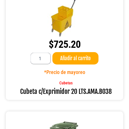
$
725.20
Cubeta
Añadir al carrito
c/Exprimidor
20
LTS.AMA.B038
*Precio de mayoreo
cantidad
Cubetas
Cubeta c/Exprimidor 20 LTS.AMA.B038