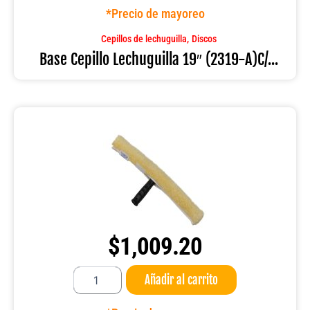
19"
*Precio de mayoreo
(2319-
A)C/TORRETA
,
Cepillos de lechuguilla
Discos
cantidad
Base Cepillo Lechuguilla 19″ (2319-A)C/...
$
1,009.20
Black
Añadir al carrito
Flip
45CM
jalador