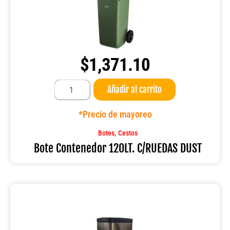
$
1,371.10
Bote
Añadir al carrito
Contenedor
120LT.
C/RUEDAS
*Precio de mayoreo
DUST
cantidad
,
Botes
Cestos
Bote Contenedor 120LT. C/RUEDAS DUST