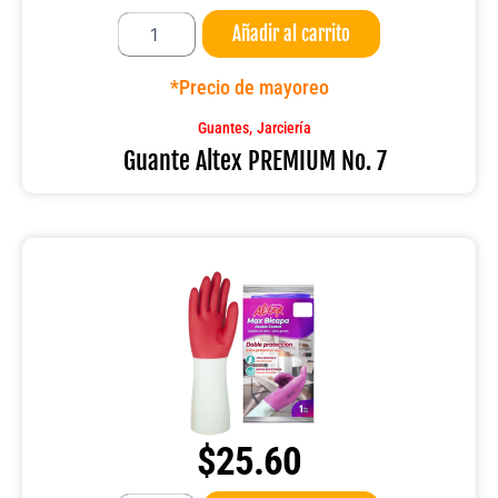
Guante
Añadir al carrito
Altex
PREMIUM
No.
*Precio de mayoreo
7
cantidad
,
Guantes
Jarciería
Guante Altex PREMIUM No. 7
$
25.60
Guante