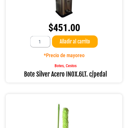
$
451.00
Bote
Añadir al carrito
Silver
Acero
INOX.6LT.
*Precio de mayoreo
c/pedal
cantidad
,
Botes
Cestos
Bote Silver Acero INOX.6LT. c/pedal