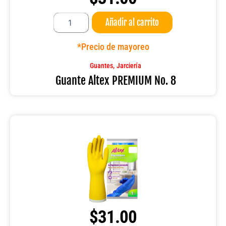
Guante
Añadir al carrito
Altex
PREMIUM
No.
*Precio de mayoreo
8
cantidad
,
Guantes
Jarciería
Guante Altex PREMIUM No. 8
$
31.00