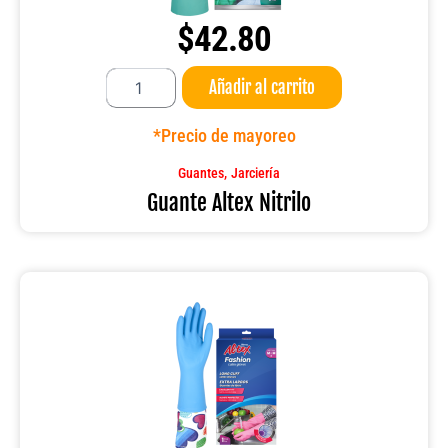
$
42.80
Guante
Añadir al carrito
Altex
Nitrilo
cantidad
*Precio de mayoreo
,
Guantes
Jarciería
Guante Altex Nitrilo