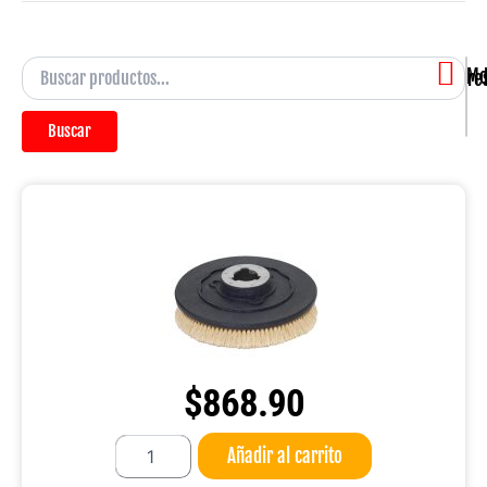
Mostran
Buscar
$
868.90
Base
Añadir al carrito
Cepillo
Lechuguilla