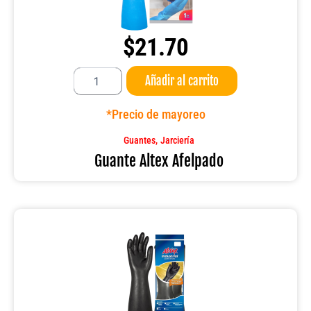
$
21.70
Guante
Añadir al carrito
Altex
Afelpado
cantidad
*Precio de mayoreo
,
Guantes
Jarciería
Guante Altex Afelpado