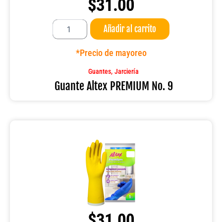
$
31.00
Guante
Añadir al carrito
Altex
PREMIUM
No.
*Precio de mayoreo
9
cantidad
,
Guantes
Jarciería
Guante Altex PREMIUM No. 9
$
31.00