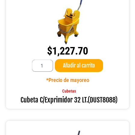
$
1,227.70
Cubeta
Añadir al carrito
C/Exprimidor
32
LT.
*Precio de mayoreo
(DUST8088)
cantidad
Cubetas
Cubeta C/Exprimidor 32 LT.(DUST8088)