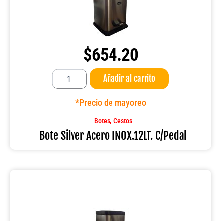
$
654.20
Bote
Añadir al carrito
Silver
Acero
INOX.12LT.
*Precio de mayoreo
C/Pedal
cantidad
,
Botes
Cestos
Bote Silver Acero INOX.12LT. C/Pedal