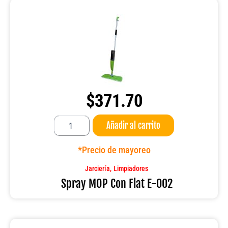
$
371.70
Spray
Añadir al carrito
MOP
Con
Flat
*Precio de mayoreo
E-
002
,
Jarciería
Limpiadores
cantidad
Spray MOP Con Flat E-002