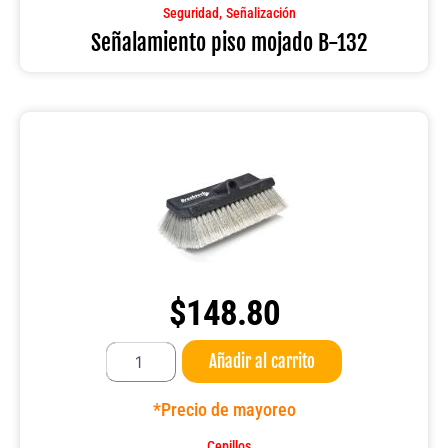
cantidad
,
Seguridad
Señalización
Señalamiento piso mojado B-132
$
148.80
Cepillo
Añadir al carrito
25
CM
10"
*Precio de mayoreo
BI
Level
Cepillos