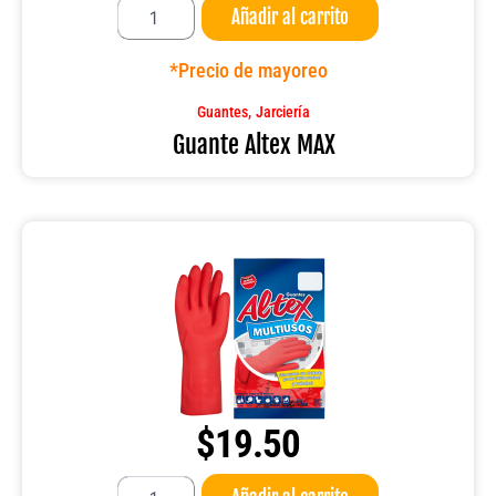
Añadir al carrito
Altex
MAX
cantidad
*Precio de mayoreo
,
Guantes
Jarciería
Guante Altex MAX
$
19.50
Guante