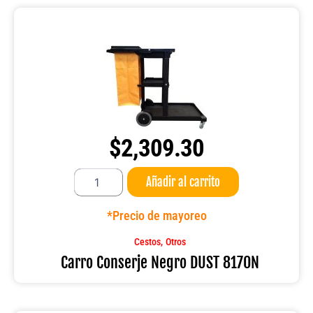
$
2,309.30
Carro
Añadir al carrito
Conserje
Negro
DUST
*Precio de mayoreo
8170N
cantidad
,
Cestos
Otros
Carro Conserje Negro DUST 8170N