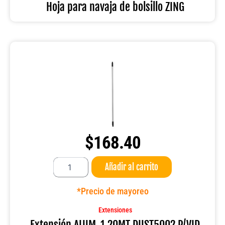
cantidad
Hoja para navaja de bolsillo ZING
$
168.40
Extensión
Añadir al carrito
ALUM
.1.20MT
DUST5002
*Precio de mayoreo
P/VID
cantidad
Extensiones
Extensión ALUM .1.20MT DUST5002 P/VID