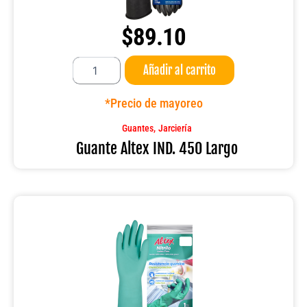
$
89.10
Guante
Añadir al carrito
Altex
IND.
450
*Precio de mayoreo
Largo
cantidad
,
Guantes
Jarciería
Guante Altex IND. 450 Largo