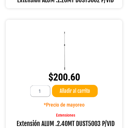
$
200.60
Extensión
Añadir al carrito
ALUM
.2.40MT
DUST5003
*Precio de mayoreo
P/VID
cantidad
Extensiones
Extensión ALUM .2.40MT DUST5003 P/VID