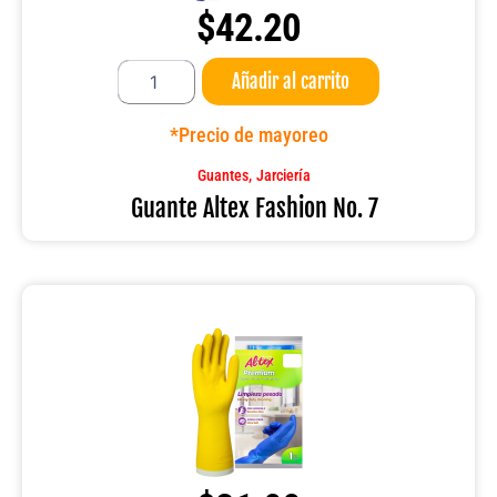
$
42.20
Guante
Añadir al carrito
Altex
Fashion
No.
*Precio de mayoreo
7
cantidad
,
Guantes
Jarciería
Guante Altex Fashion No. 7