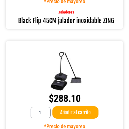
*Precio de mayoreo
inoxidable
ZING
Jaladores
cantidad
Black Flip 45CM jalador inoxidable ZING
$
288.10
Recogedor
Añadir al carrito
con
escoba
95CM.
*Precio de mayoreo