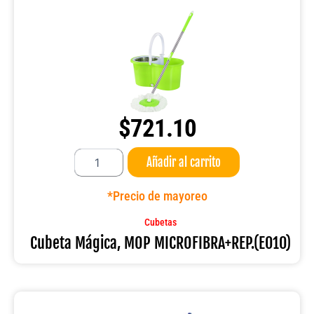
$
721.10
Cubeta
Añadir al carrito
Mágica,
MOP
MICROFIBRA+REP.
*Precio de mayoreo
(E010)
cantidad
Cubetas
Cubeta Mágica, MOP MICROFIBRA+REP.(E010)