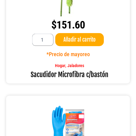
$
151.60
Sacudidor
Añadir al carrito
Microfibra
c/bastón
cantidad
*Precio de mayoreo
,
Hogar
Jaladores
Sacudidor Microfibra c/bastón