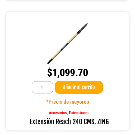
$
1,099.70
Extensión
Añadir al carrito
Reach
240
CMS.
*Precio de mayoreo
ZING
cantidad
,
Accesorios
Extensiones
Extensión Reach 240 CMS. ZING